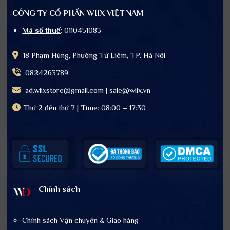
CÔNG TY CỔ PHẦN WIIX VIỆT NAM
Mã số thuế
: 0110451083
18 Phạm Hùng, Phường Từ Liêm, TP. Hà Nội
0824263789
ad.wiixstore@gmail.com | sale@wiix.vn
Thứ 2 đến thứ 7 | Time: 08:00 – 17:30
Chính sách
Chính sách Vận chuyển & Giao hàng