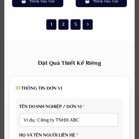
Thêm Vào Giỏ
Thêm Vào Giỏ
1.250.000₫.
1.250.0
1
2
3
Đặt Quà Thiết Kế Riêng
01
THÔNG TIN ĐƠN VỊ
TÊN DOANH NGHIỆP / ĐƠN VỊ
*
HỌ VÀ TÊN NGƯỜI LIÊN HỆ
*