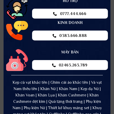
HỖ TRỢ
0777.444.666
KINH DOANH
0383.666.888
MÁY BÀN
02463.263.789
Kẹp cà vạt khắc tên | Ghim cài áo khắc tên | Và vạt
Nam thêu tên | Khăn Nữ | Khăn Nam | Kẹp dạ Nữ |
Khăn Voan | Khăn Lụa | Khăn Cashmere | Khăn
Cashmere dệt kim | Quà tặng thời trang | Phụ kiện
Nam | Phụ kiện Nữ | Thiết kế khuy măng set | Khuy