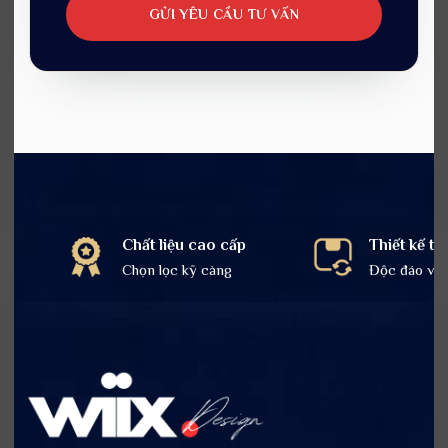
Chất liệu cao cấp
Thiết kế tin
Chọn lọc kỹ càng
Độc đáo và t