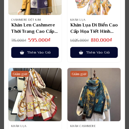
CASHMERE DỆT KIM
KHĂN LỤA
Khăn Len Cashmere
Khăn Lụa Đi Biển Cao
Thời Trang Cao Cấp
Cấp Họa Tiết Hình
Cho Nữ KLTT-WD010
Hoa WDKL1
Giá
Giá
Giá
Giá
595.000
₫
810.000
₫
715.000
₫
1.025.000
₫
gốc
hiện
gốc
hiện
là:
tại
là:
tại
715.000₫.
là:
1.025.000₫.
là:
Thêm Vào Giỏ
Thêm Vào Giỏ
595.000₫.
810.000₫.
Giảm giá!
Giảm giá!
KHĂN LỤA
KHĂN CASHMERE