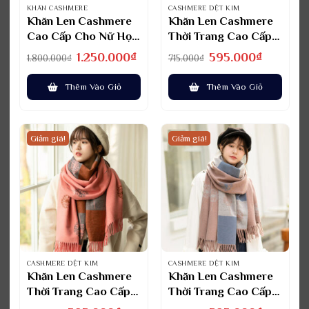
KHĂN CASHMERE
CASHMERE DỆT KIM
Khăn Len Cashmere
Khăn Len Cashmere
Cao Cấp Cho Nữ Họa
Thời Trang Cao Cấp
Tiết Chữ Cái –
Cho Nữ KLTT-WD001
Giá
Giá
Giá
Giá
1.250.000
₫
595.000
₫
1.800.000
₫
715.000
₫
gốc
hiện
gốc
hiện
TWD003 Làm Quà
là:
tại
là:
tại
1.800.000₫.
là:
715.000₫.
là:
Thêm Vào Giỏ
Thêm Vào Giỏ
1.250.000₫.
595.000₫.
Giảm giá!
Giảm giá!
CASHMERE DỆT KIM
CASHMERE DỆT KIM
Khăn Len Cashmere
Khăn Len Cashmere
Thời Trang Cao Cấp
Thời Trang Cao Cấp
Cho Nữ KLTT-
Cho Nữ KLTT-