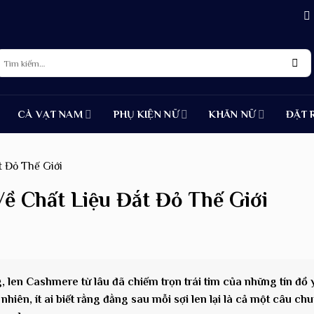
Tìm
iếm:
CÀ VẠT NAM
PHỤ KIỆN NỮ
KHĂN NỮ
ĐẶT 
t Đỏ Thế Giới
Về Chất Liệu Đắt Đỏ Thế Giới
len Cashmere từ lâu đã chiếm trọn trái tim của những tín đồ 
hiên, ít ai biết rằng đằng sau mỗi sợi len lại là cả một câu ch