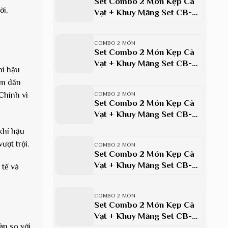
Set Combo 2 Món Kẹp Cà
ời,
Vạt + Khuy Măng Set CB-
WD014 Đá Màu Xanh Lục
Bảo
COMBO 2 MÓN
Set Combo 2 Món Kẹp Cà
Vạt + Khuy Măng Set CB-
hí hậu
WD014 Đá Màu Ruby Xanh
ấm dần
Dương
Chính vì
COMBO 2 MÓN
Set Combo 2 Món Kẹp Cà
Vạt + Khuy Măng Set CB-
WD014 Đá Màu Đỏ
khí hậu
ượt trội.
COMBO 2 MÓN
Set Combo 2 Món Kẹp Cà
Vạt + Khuy Măng Set CB-
 tế và
WD014 Đá Màu Đen
COMBO 2 MÓN
Set Combo 2 Món Kẹp Cà
Vạt + Khuy Măng Set CB-
àn so với
WD014 Đá Màu Trắng