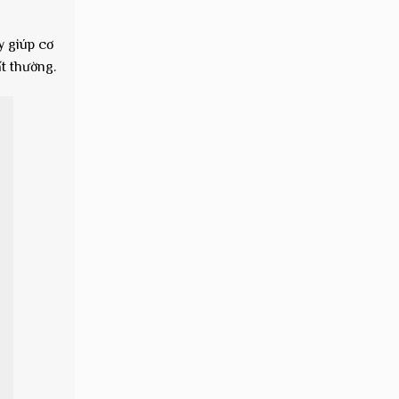
y giúp cơ
ất thường.