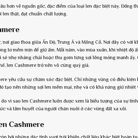
sâu hơn về nguồn gốc, đặc điểm của loại len đặc biệt này. Đồng th
 len thật, đạt chuẩn chất lượng.
hmere
nơi giao thoa giữa Ấn Độ, Trung Á và Mông Cổ. Nơi đây có với k
lông tơ mềm mịn để giữ ấm. Mỗi năm, vào mùa xuân, khi nhiệt độ 
uôi sẽ nhẹ nhàng chải hoặc thu gom từng sợi lông mỏng manh ấy. 
ế, len Cashmere trở nên vô cùng quý giá.
hmere yêu cầu sự chăm sóc đặc biệt. Chỉ những vùng có điều kiện 
 đó tạo nên những sợi len mềm mại, nhẹ và có khả năng giữ nhiệt v
 do vì sao len Cashmere luôn được xem là biểu tượng của sự tinh
ức và tâm huyết của người chăn nuôi ở các vùng đất xa xôi.
Len Cashmere
n bởi những đặc tính vượt trội khiến chất liệu khác biệt hoàn to