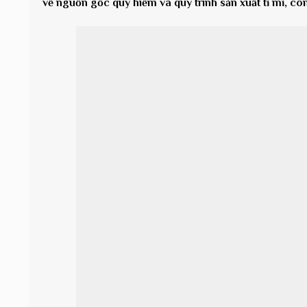
về nguồn gốc quý hiếm và quy trình sản xuất tỉ mỉ, cô