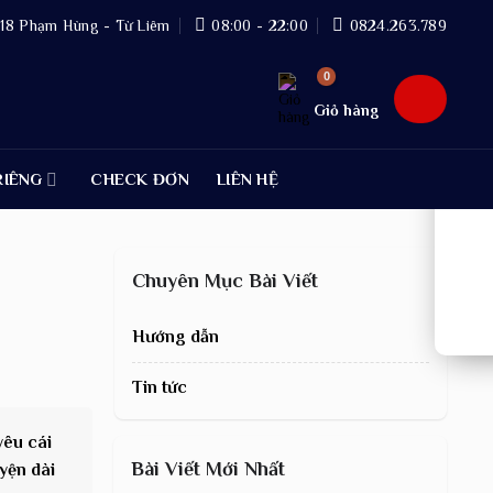
18 Phạm Hùng - Từ Liêm
08:00 - 22:00
0824.263.789
Giỏ hàng
RIÊNG
CHECK ĐƠN
LIÊN HỆ
Chuyên Mục Bài Viết
Hướng dẫn
Tin tức
yêu cái
Bài Viết Mới Nhất
uyện dài