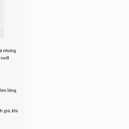
mà những
 suốt
 len lông
 giá, khi