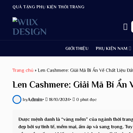
Bỏ
QUÀ TẶNG PHỤ KIỆN THỜI TRANG
qua
nội
dung
k
GIỚI THIỆU
PHỤ KIỆN NAM
Trang chủ
»
Len Cashmere: Giải Mã Bí Ẩn Về Chất Liệu Đắ
Len Cashmere: Giải Mã Bí Ẩn 
Admin
by
•
18/10/2024
•
0 phút đọc
Được mệnh danh là “vàng mềm” của ngành thời trang, 
đẹp bởi sự tinh tế, mềm mại, ấm áp và sang trọng. Tuy n