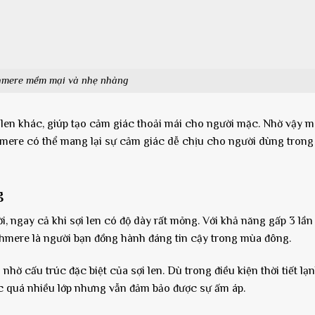
hmere mềm mại và nhẹ nhàng
ại len khác, giúp tạo cảm giác thoải mái cho người mặc. Nhờ vậy 
mere có thể mang lại sự cảm giác dễ chịu cho người dùng trong
g
, ngay cả khi sợi len có độ dày rất mỏng. Với khả năng gấp 3 lần
ashmere là người bạn đồng hành đáng tin cậy trong mùa đông.
 cấu trúc đặc biệt của sợi len. Dù trong điều kiện thời tiết lạnh
 quá nhiều lớp nhưng vẫn đảm bảo được sự ấm áp.