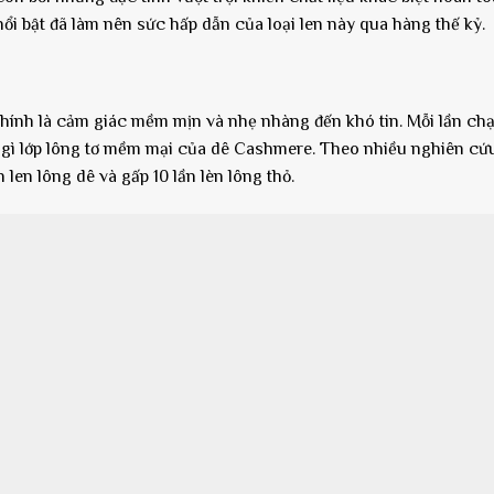
ổi bật đã làm nên sức hấp dẫn của loại len này qua hàng thế kỷ.
 chính là cảm giác mềm mịn và nhẹ nhàng đến khó tin. Mỗi lần ch
 gì lớp lông tơ mềm mại của dê Cashmere. Theo nhiều nghiên cứu
 len lông dê và gấp 10 lần lèn lông thỏ.