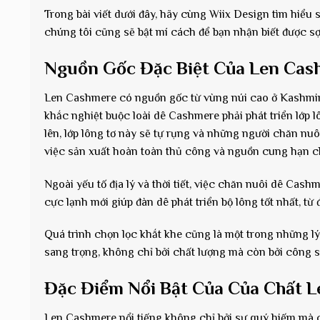
Trong bài viết dưới đây, hãy cùng Wiix Design tìm hiểu 
chúng tôi cũng sẽ bật mí cách để bạn nhận biết được sợi
Nguồn Gốc Đặc Biệt Của Len Cas
Len Cashmere có nguồn gốc từ vùng núi cao ở Kashmir, 
khắc nghiệt buộc loài dê Cashmere phải phát triển lớp 
lên, lớp lông tơ này sẽ tự rụng và những người chăn n
việc sản xuất hoàn toàn thủ công và nguồn cung hạn ch
Ngoài yếu tố địa lý và thời tiết, việc chăn nuôi dê Cas
cực lạnh mới giúp đàn dê phát triển bộ lông tốt nhất, từ
Quá trình chọn lọc khắt khe cũng là một trong những lý
sang trọng, không chỉ bởi chất lượng mà còn bởi công s
Đặc Điểm Nổi Bật Của Của Chất 
Len Cashmere nổi tiếng không chỉ bởi sự quý hiếm mà cò