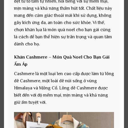
dệt từ tơ tằm tự nhiên, nổi tiếng với sự mềm mại,
mịn màng và khả năng thấm hút tốt. Chất liệu này
mang đến cảm giác thoải mái khi sử dụng, không
gây kích ứng da, an toàn cho sức khỏe. Vì thế,
chọn khăn lụa là món quà noel cho bạn gái cũng
là cách để bạn thể hiện sự trân trọng và quan tâm
dành cho họ.
Khăn Cashmere – Món Quà Noel Cho Bạn Gái
Ấm Áp
Cashmere là một loại len cao cấp được làm từ lông
dê Cashmere, một loài dê núi sống ở vùng
Himalaya và Mông Cổ. Lông dê Cashmere được
biết đến với độ mềm mại, mịn màng và khả năng
giữ ấm tuyệt vời.