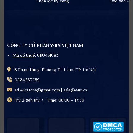
Chọn lọc kỹ càng
Độc đáo và t
CÔNG TY CỔ PHẦN WIIX VIỆT NAM
Mã số thuế
: 0110451083
18 Phạm Hùng, Phường Từ Liêm, TP. Hà Nội
0824263789
ad.wiixstore@gmail.com | sale@wiix.vn
Thứ 2 đến thứ 7 | Time: 08:00 – 17:30