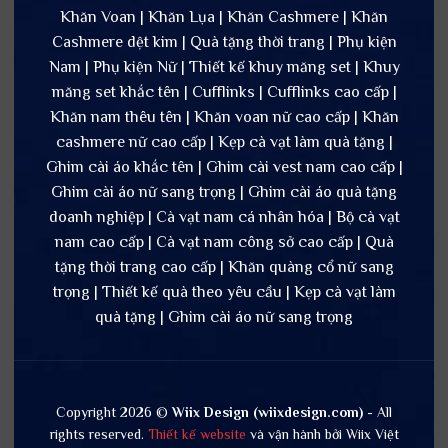
Khăn Voan | Khăn Lụa | Khăn Cashmere | Khăn
Cashmere dệt kim | Quà tặng thời trang | Phụ kiện
Nam | Phụ kiện Nữ | Thiết kế khuy măng set | Khuy
măng set khắc tên | Cufflinks | Cufflinks cao cấp |
Khăn nam thêu tên | Khăn voan nữ cao cấp | Khăn
cashmere nữ cao cấp | Kẹp cà vạt làm quà tặng |
Ghim cài áo khắc tên | Ghim cài vest nam cao cấp |
Ghim cài áo nữ sang trọng | Ghim cài áo quà tặng
doanh nghiệp | Cà vạt nam cá nhân hóa | Bộ cà vạt
nam cao cấp | Cà vạt nam công sở cao cấp | Quà
tặng thời trang cao cấp | Khăn quàng cổ nữ sang
trọng | Thiết kế quà theo yêu cầu | Kẹp cà vạt làm
quà tặng | Ghim cài áo nữ sang trọng
Copyright 2026 ©
Wiix Design (wiixdesign.com)
- All
rights reserved.
Thiết kế website
và vận hành bởi Wiix Việt