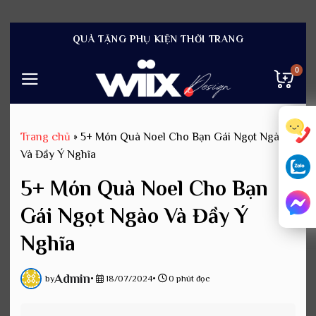
Bỏ
QUÀ TẶNG PHỤ KIỆN THỜI TRANG
qua
nội
dung
Trang chủ
»
5+ Món Quà Noel Cho Bạn Gái Ngọt Ngào
Và Đầy Ý Nghĩa
5+ Món Quà Noel Cho Bạn
Gái Ngọt Ngào Và Đầy Ý
Nghĩa
Admin
by
•
18/07/2024
•
0 phút đọc