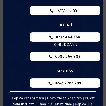
0777.222.555
HỖ TRỢ
0777.444.666
KINH DOANH
0383.666.888
MÁY BÀN
02463.263.789
Kẹp cà vạt khắc tên | Ghim cài áo khắc tên | Và vạt
Nam thêu tên | Khăn Nữ | Khăn Nam | Kẹp dạ Nữ |