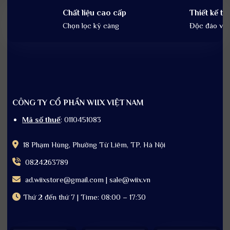
Chất liệu cao cấp
Thiết kế tin
Chọn lọc kỹ càng
Độc đáo và t
CÔNG TY CỔ PHẦN WIIX VIỆT NAM
Mã số thuế
: 0110451083
18 Phạm Hùng, Phường Từ Liêm, TP. Hà Nội
0824263789
ad.wiixstore@gmail.com | sale@wiix.vn
Thứ 2 đến thứ 7 | Time: 08:00 – 17:30