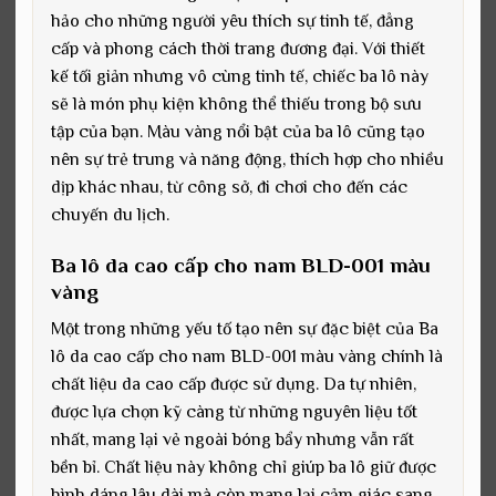
hảo cho những người yêu thích sự tinh tế, đẳng
cấp và phong cách thời trang đương đại. Với thiết
kế tối giản nhưng vô cùng tinh tế, chiếc ba lô này
sẽ là món phụ kiện không thể thiếu trong bộ sưu
tập của bạn. Màu vàng nổi bật của ba lô cũng tạo
nên sự trẻ trung và năng động, thích hợp cho nhiều
dịp khác nhau, từ công sở, đi chơi cho đến các
chuyến du lịch.
Ba lô da cao cấp cho nam BLD-001 màu
vàng
Một trong những yếu tố tạo nên sự đặc biệt của Ba
lô da cao cấp cho nam BLD-001 màu vàng chính là
chất liệu da cao cấp được sử dụng. Da tự nhiên,
được lựa chọn kỹ càng từ những nguyên liệu tốt
nhất, mang lại vẻ ngoài bóng bẩy nhưng vẫn rất
bền bỉ. Chất liệu này không chỉ giúp ba lô giữ được
hình dáng lâu dài mà còn mang lại cảm giác sang