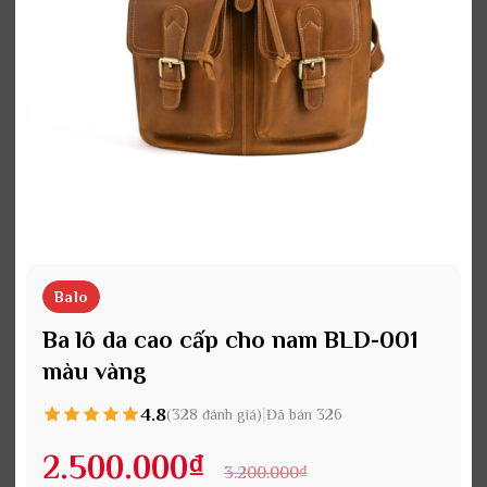
Balo
Ba lô da cao cấp cho nam BLD-001
màu vàng
4.8
|
(328 đánh giá)
Đã bán 326
2.500.000
₫
3.200.000
₫