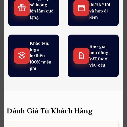
số lượng
thiết kế túi
lớn làm quà
và hộp đi
tặng
kèm
Khắc tên,
Báo giá,
logo,
hợp đồng,
in/thêu
VAT theo
100% miễn
yêu cầu
phí
Đánh Giá Từ Khách Hàng