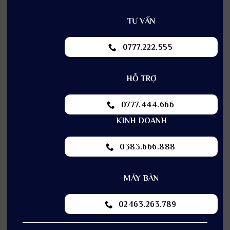
TƯ VẤN
0777.222.555
HỖ TRỢ
0777.444.666
KINH DOANH
0383.666.888
MÁY BÀN
02463.263.789