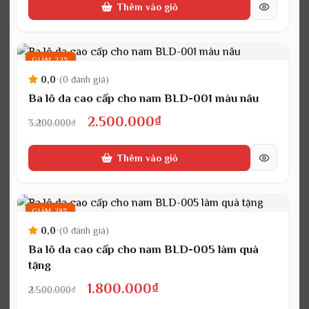
Thêm vào giỏ
là:
tại
2.300.000₫.
là:
1.500.000₫.
GIẢM 22%
0,0
•
(0 đánh giá)
Ba lô da cao cấp cho nam BLD-001 màu nâu
Giá
Giá
2.500.000
₫
3.200.000
₫
gốc
hiện
Thêm vào giỏ
là:
tại
3.200.000₫.
là:
2.500.000₫.
GIẢM 28%
0,0
•
(0 đánh giá)
Ba lô da cao cấp cho nam BLD-005 làm quà
tặng
Giá
Giá
1.800.000
₫
2.500.000
₫