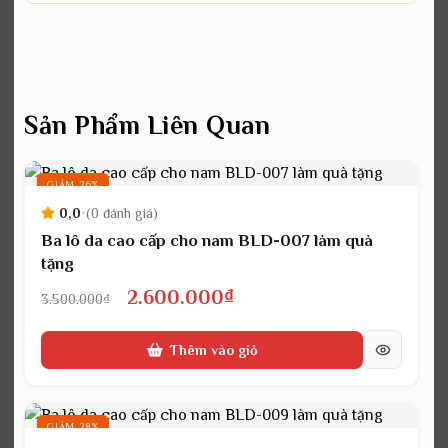
Sản Phẩm Liên Quan
GIẢM 26%
0,0
•
(0 đánh giá)
Ba lô da cao cấp cho nam BLD-007 làm quà
tặng
Giá
Giá
2.600.000
₫
3.500.000
₫
gốc
hiện
Thêm vào giỏ
là:
tại
3.500.000₫.
là:
2.600.000₫.
GIẢM 28%