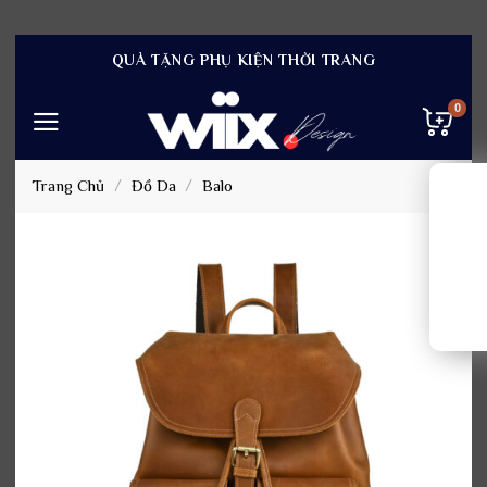
Bỏ
QUÀ TẶNG PHỤ KIỆN THỜI TRANG
qua
nội
dung
Trang Chủ
/
Đồ Da
/
Balo