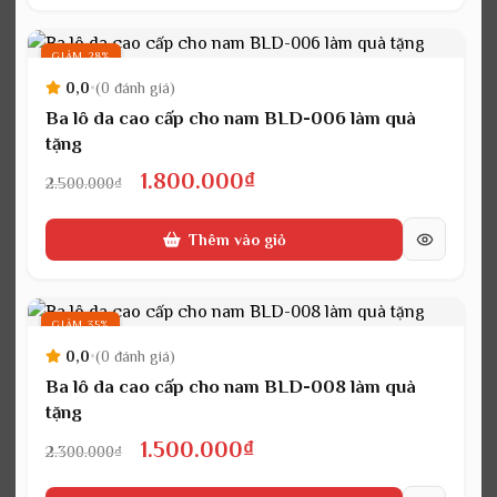
4.500.000₫.
là:
3.200.000₫.
GIẢM 28%
0,0
•
(0 đánh giá)
Ba lô da cao cấp cho nam BLD-006 làm quà
tặng
Giá
Giá
1.800.000
₫
2.500.000
₫
gốc
hiện
Thêm vào giỏ
là:
tại
2.500.000₫.
là:
1.800.000₫.
GIẢM 35%
0,0
•
(0 đánh giá)
Ba lô da cao cấp cho nam BLD-008 làm quà
tặng
Giá
Giá
1.500.000
₫
2.300.000
₫
gốc
hiện