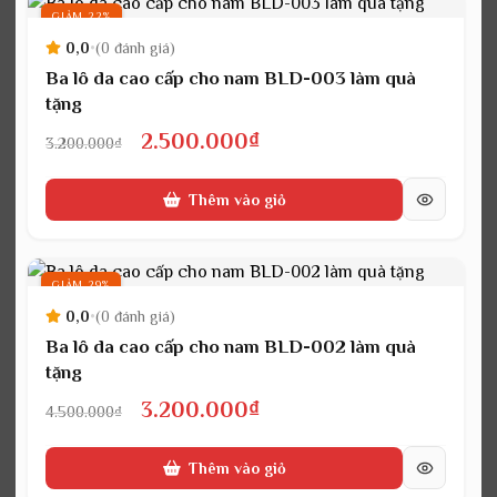
1.800.000₫.
GIẢM 22%
0,0
•
(0 đánh giá)
Ba lô da cao cấp cho nam BLD-003 làm quà
tặng
Giá
Giá
2.500.000
₫
3.200.000
₫
gốc
hiện
Thêm vào giỏ
là:
tại
3.200.000₫.
là:
2.500.000₫.
GIẢM 29%
0,0
•
(0 đánh giá)
Ba lô da cao cấp cho nam BLD-002 làm quà
tặng
Giá
Giá
3.200.000
₫
4.500.000
₫
gốc
hiện
Thêm vào giỏ
là:
tại