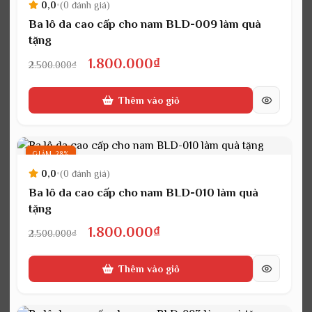
0,0
•
(0 đánh giá)
Ba lô da cao cấp cho nam BLD-009 làm quà
tặng
Giá
Giá
1.800.000
₫
2.500.000
₫
gốc
hiện
Thêm vào giỏ
là:
tại
2.500.000₫.
là:
1.800.000₫.
GIẢM 28%
0,0
•
(0 đánh giá)
Ba lô da cao cấp cho nam BLD-010 làm quà
tặng
Giá
Giá
1.800.000
₫
2.500.000
₫
gốc
hiện
Thêm vào giỏ
là:
tại
2.500.000₫.
là: