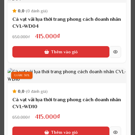
0,0
•
(0 đánh giá)
Cà vạt vải lụa thời trang phong cách doanh nhân
CVL-WD04
Giá
Giá
415.000
₫
650.000
₫
gốc
hiện
Thêm vào giỏ
là:
tại
650.000₫.
là:
415.000₫.
GIẢM 36%
0,0
•
(0 đánh giá)
Cà vạt vải lụa thời trang phong cách doanh nhân
CVL-WD10
Giá
Giá
415.000
₫
650.000
₫
gốc
hiện
Thêm vào giỏ