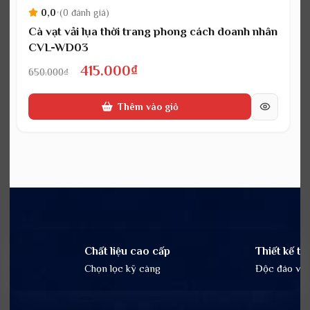
0,0
•
(0 đánh giá)
Cà vạt vải lụa thời trang phong cách doanh nhân
CVL-WD03
Giá
Giá
415.000
₫
650.000
₫
gốc
hiện
Thêm vào giỏ
là:
tại
650.000₫.
là:
415.000₫.
Chất liệu cao cấp
Thiết kế tin
Chọn lọc kỹ càng
Độc đáo và t