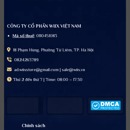
CÔNG TY CỔ PHẦN WIIX VIỆT NAM
Mã số thuế
: 0110451083
18 Phạm Hùng, Phường Từ Liêm, TP. Hà Nội
0824263789
ad.wiixstore@gmail.com | sale@wiix.vn
Thứ 2 đến thứ 7 | Time: 08:00 – 17:30
Chính sách