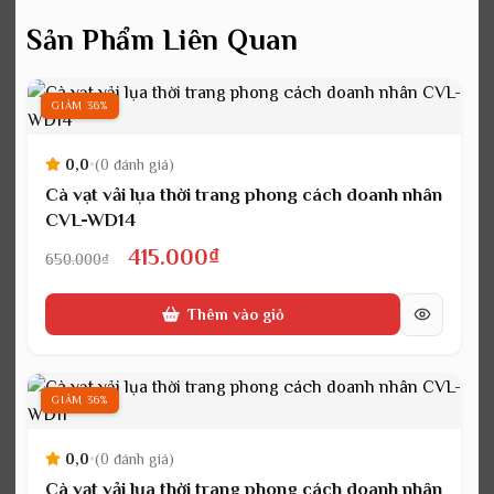
Sản Phẩm Liên Quan
GIẢM 36%
0,0
•
(0 đánh giá)
Cà vạt vải lụa thời trang phong cách doanh nhân
CVL-WD14
Giá
Giá
415.000
₫
650.000
₫
gốc
hiện
Thêm vào giỏ
là:
tại
650.000₫.
là:
415.000₫.
GIẢM 36%
0,0
•
(0 đánh giá)
Cà vạt vải lụa thời trang phong cách doanh nhân