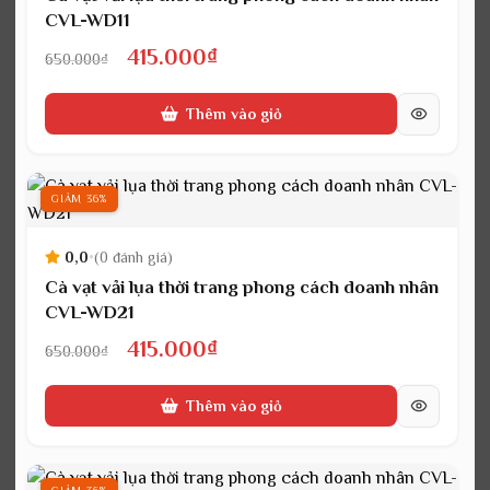
CVL-WD11
Giá
Giá
415.000
₫
650.000
₫
gốc
hiện
Thêm vào giỏ
là:
tại
650.000₫.
là:
415.000₫.
GIẢM 36%
0,0
•
(0 đánh giá)
Cà vạt vải lụa thời trang phong cách doanh nhân
CVL-WD21
Giá
Giá
415.000
₫
650.000
₫
gốc
hiện
Thêm vào giỏ
là:
tại
650.000₫.
là:
415.000₫.