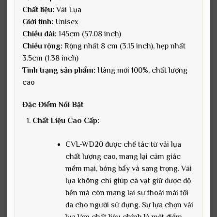
Chất liệu:
Vải Lụa
Giới tính:
Unisex
Chiều dài:
145cm (57.08 inch)
Chiều rộng:
Rộng nhất 8 cm (3.15 inch), hẹp nhất
3.5cm (1.38 inch)
Tình trạng sản phẩm:
Hàng mới 100%, chất lượng
cao
Đặc Điểm Nổi Bật
Chất Liệu Cao Cấp:
CVL-WD20 được chế tác từ vải lụa
chất lượng cao, mang lại cảm giác
mềm mại, bóng bẩy và sang trọng. Vải
lụa không chỉ giúp cà vạt giữ được độ
bền mà còn mang lại sự thoải mái tối
đa cho người sử dụng. Sự lựa chọn vải
lụa làm chất liệu chính là một điểm