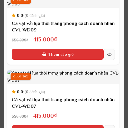
GIẢM 36%
0,0
•
(0 đánh giá)
Cà vạt vải lụa thời trang phong cách doanh nhân
CVL-WD09
Giá
Giá
415.000
₫
650.000
₫
gốc
hiện
Thêm vào giỏ
là:
tại
650.000₫.
là:
415.000₫.
GIẢM 36%
0,0
•
(0 đánh giá)
Cà vạt vải lụa thời trang phong cách doanh nhân
CVL-WD07
Giá
Giá
415.000
₫
650.000
₫
gốc
hiện