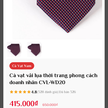
Cà Vạt Nam
Cà vạt vải lụa thời trang phong cách
doanh nhân CVL-WD20
4.8
|
(328 đánh giá)
Đã bán 326
415.000
₫
650.000
₫