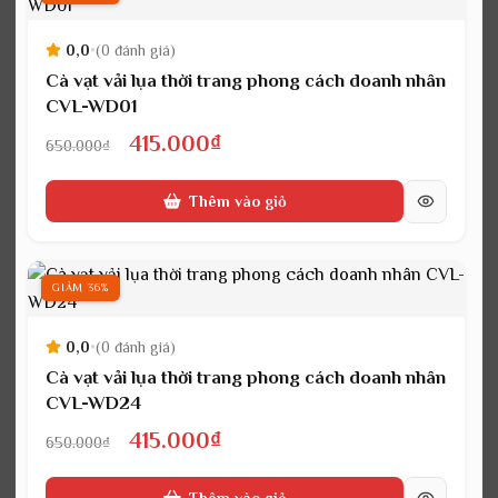
0,0
•
(0 đánh giá)
Cà vạt vải lụa thời trang phong cách doanh nhân
CVL-WD01
Giá
Giá
415.000
₫
650.000
₫
gốc
hiện
Thêm vào giỏ
là:
tại
650.000₫.
là:
415.000₫.
GIẢM 36%
0,0
•
(0 đánh giá)
Cà vạt vải lụa thời trang phong cách doanh nhân
CVL-WD24
Giá
Giá
415.000
₫
650.000
₫
gốc
hiện