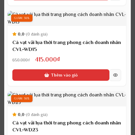
650.000₫.
là:
415.000₫.
GIẢM 36%
0,0
•
(0 đánh giá)
Cà vạt vải lụa thời trang phong cách doanh nhân
CVL-WD15
Giá
Giá
415.000
₫
650.000
₫
gốc
hiện
Thêm vào giỏ
là:
tại
650.000₫.
là:
415.000₫.
GIẢM 36%
0,0
•
(0 đánh giá)
Cà vạt vải lụa thời trang phong cách doanh nhân
CVL-WD23