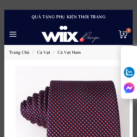
Bỏ
QUÀ TẶNG PHỤ KIỆN THỜI TRANG
qua
nội
dung
Trang Chủ
/
Cà Vạt
/
Cà Vạt Nam