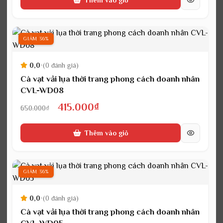
Thêm vào giỏ
là:
tại
650.000₫.
là:
415.000₫.
GIẢM 36%
0,0
•
(0 đánh giá)
Cà vạt vải lụa thời trang phong cách doanh nhân
CVL-WD08
Giá
Giá
415.000
₫
650.000
₫
gốc
hiện
Thêm vào giỏ
là:
tại
650.000₫.
là:
415.000₫.
GIẢM 36%
0,0
•
(0 đánh giá)
Cà vạt vải lụa thời trang phong cách doanh nhân