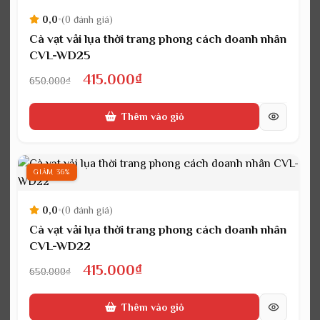
0,0
•
(0 đánh giá)
Cà vạt vải lụa thời trang phong cách doanh nhân
CVL-WD25
Giá
Giá
415.000
₫
650.000
₫
gốc
hiện
Thêm vào giỏ
là:
tại
650.000₫.
là:
415.000₫.
GIẢM 36%
0,0
•
(0 đánh giá)
Cà vạt vải lụa thời trang phong cách doanh nhân
CVL-WD22
Giá
Giá
415.000
₫
650.000
₫
gốc
hiện
Thêm vào giỏ
là:
tại