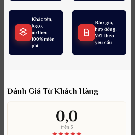
Khắc tên,
Báo giá,
logo,
hợp đồng,
in/thêu
VAT theo
100% miễn
yêu cầu
phí
Đánh Giá Từ Khách Hàng
0,0
trên 5