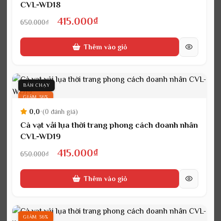
CVL-WD18
Giá
Giá
415.000
₫
650.000
₫
gốc
hiện
Thêm vào giỏ
là:
tại
650.000₫.
là:
415.000₫.
BÁN CHẠY
GIẢM 36%
0,0
•
(0 đánh giá)
Cà vạt vải lụa thời trang phong cách doanh nhân
CVL-WD19
Giá
Giá
415.000
₫
650.000
₫
gốc
hiện
Thêm vào giỏ
là:
tại
650.000₫.
là:
415.000₫.
GIẢM 36%