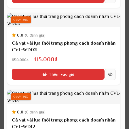
là:
tại
650.000₫.
là:
415.000₫.
GIẢM 36%
0,0
•
(0 đánh giá)
Cà vạt vải lụa thời trang phong cách doanh nhân
CVL-WD02
Giá
Giá
415.000
₫
650.000
₫
gốc
hiện
Thêm vào giỏ
là:
tại
650.000₫.
là:
415.000₫.
GIẢM 36%
0,0
•
(0 đánh giá)
Cà vạt vải lụa thời trang phong cách doanh nhân
CVL-WD12