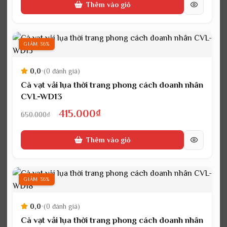
Thêm vào giỏ
là:
tại
650.000₫.
là:
415.000₫.
GIẢM 36%
0,0
•
(0 đánh giá)
Cà vạt vải lụa thời trang phong cách doanh nhân
CVL-WD13
Giá
Giá
415.000
₫
650.000
₫
gốc
hiện
Thêm vào giỏ
là:
tại
650.000₫.
là:
415.000₫.
GIẢM 36%
0,0
•
(0 đánh giá)
Cà vạt vải lụa thời trang phong cách doanh nhân