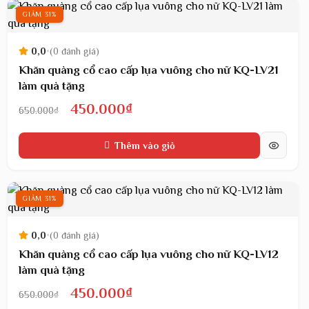
450.000₫.
GIẢM 31%
0,0
•
(0 đánh giá)
Khăn quàng cổ cao cấp lụa vuông cho nữ KQ-LV21
làm quà tặng
Giá
Giá
450.000
₫
650.000
₫
gốc
hiện
Thêm vào giỏ
là:
tại
650.000₫.
là:
450.000₫.
GIẢM 31%
0,0
•
(0 đánh giá)
Khăn quàng cổ cao cấp lụa vuông cho nữ KQ-LV12
làm quà tặng
Giá
Giá
450.000
₫
650.000
₫