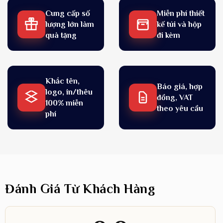
Cung cấp số
Miễn phí thiết
lượng lớn làm
kế túi và hộp
quà tặng
đi kèm
Khắc tên,
Báo giá, hợp
logo, in/thêu
đồng, VAT
100% miễn
theo yêu cầu
phí
Đánh Giá Từ Khách Hàng