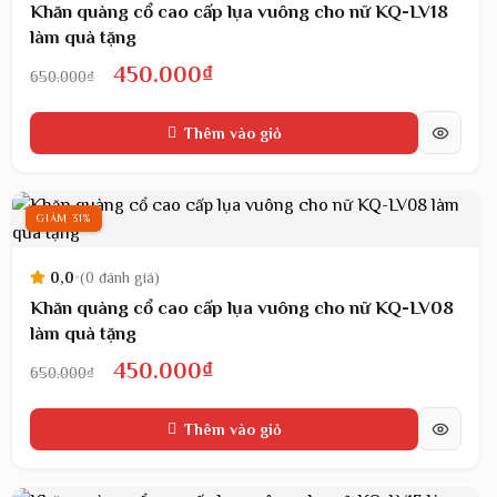
Khăn quàng cổ cao cấp lụa vuông cho nữ KQ-LV18
làm quà tặng
Giá
Giá
450.000
₫
650.000
₫
gốc
hiện
Thêm vào giỏ
là:
tại
650.000₫.
là:
450.000₫.
GIẢM 31%
0,0
•
(0 đánh giá)
Khăn quàng cổ cao cấp lụa vuông cho nữ KQ-LV08
làm quà tặng
Giá
Giá
450.000
₫
650.000
₫
gốc
hiện
Thêm vào giỏ
là:
tại
650.000₫.
là: