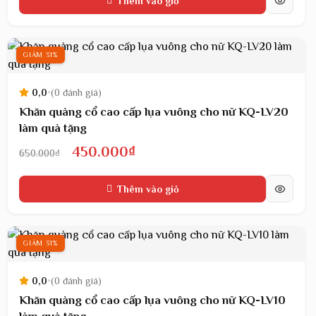
Thêm vào giỏ
là:
tại
650.000₫.
là:
450.000₫.
GIẢM 31%
0,0
•
(0 đánh giá)
Khăn quàng cổ cao cấp lụa vuông cho nữ KQ-LV20
làm quà tặng
Giá
Giá
450.000
₫
650.000
₫
gốc
hiện
Thêm vào giỏ
là:
tại
650.000₫.
là:
450.000₫.
GIẢM 31%
0,0
•
(0 đánh giá)
Khăn quàng cổ cao cấp lụa vuông cho nữ KQ-LV10