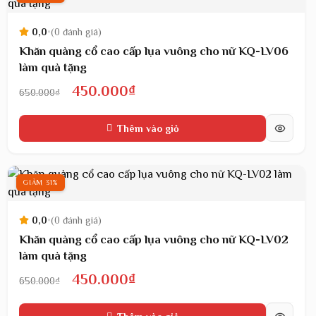
0,0
•
(0 đánh giá)
Khăn quàng cổ cao cấp lụa vuông cho nữ KQ-LV06
làm quà tặng
Giá
Giá
450.000
₫
650.000
₫
gốc
hiện
Thêm vào giỏ
là:
tại
650.000₫.
là:
450.000₫.
GIẢM 31%
0,0
•
(0 đánh giá)
Khăn quàng cổ cao cấp lụa vuông cho nữ KQ-LV02
làm quà tặng
Giá
Giá
450.000
₫
650.000
₫
gốc
hiện