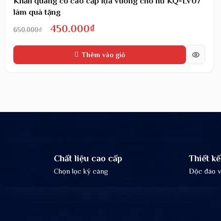
Khăn quàng cổ cao cấp lụa vuông cho nữ KQ-LV07
làm quà tặng
Giá
Giá
450.000
₫
650.000
₫
gốc
hiện
Thêm vào giỏ
là:
tại
650.000₫.
là:
450.000₫.
Chất liệu cao cấp
Thiết kế
Chọn lọc kỹ càng
Độc đáo và