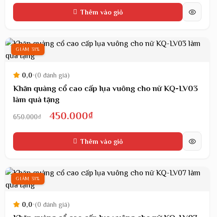
gốc
hiện
Thêm vào giỏ
là:
tại
650.000₫.
là:
450.000₫.
GIẢM 31%
0,0
•
(0 đánh giá)
Khăn quàng cổ cao cấp lụa vuông cho nữ KQ-LV03
làm quà tặng
Giá
Giá
450.000
₫
650.000
₫
gốc
hiện
Thêm vào giỏ
là:
tại
650.000₫.
là:
450.000₫.
GIẢM 31%
0,0
•
(0 đánh giá)