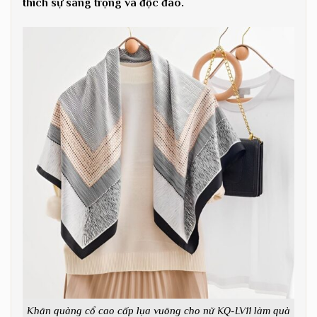
thích sự sang trọng và độc đáo.
Khăn quàng cổ cao cấp lụa vuông cho nữ KQ-LV11 làm quà