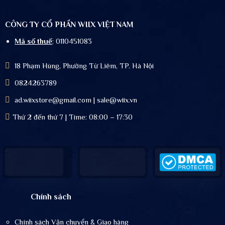
CÔNG TY CỔ PHẦN WIIX VIỆT NAM
Mã số thuế
: 0110451083
18 Phạm Hùng, Phường Từ Liêm, TP. Hà Nội
0824263789
ad.wiixstore@gmail.com | sale@wiix.vn
Thứ 2 đến thứ 7 | Time: 08:00 – 17:30
Chính sách
Chính sách Vận chuyển & Giao hàng