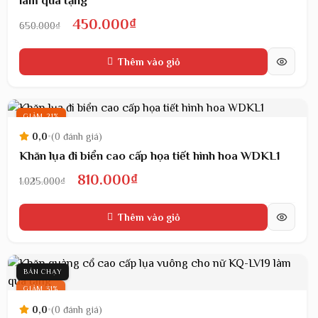
làm quà tặng
Giá
Giá
450.000
₫
650.000
₫
gốc
hiện
Thêm vào giỏ
là:
tại
650.000₫.
là:
450.000₫.
GIẢM 21%
0,0
•
(0 đánh giá)
Khăn lụa đi biển cao cấp họa tiết hình hoa WDKL1
Giá
Giá
810.000
₫
1.025.000
₫
gốc
hiện
Thêm vào giỏ
là:
tại
1.025.000₫.
là:
810.000₫.
BÁN CHẠY
GIẢM 31%
0,0
•
(0 đánh giá)