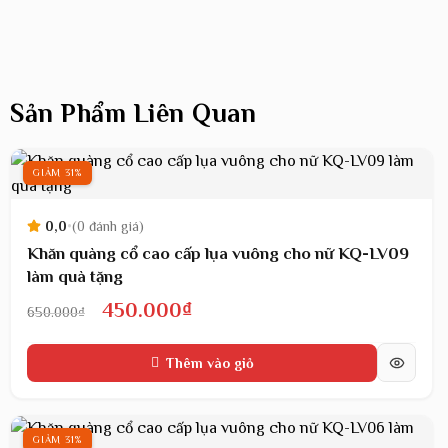
Sản Phẩm Liên Quan
GIẢM 31%
0,0
•
(0 đánh giá)
Khăn quàng cổ cao cấp lụa vuông cho nữ KQ-LV09
làm quà tặng
Giá
Giá
450.000
₫
650.000
₫
gốc
hiện
Thêm vào giỏ
là:
tại
650.000₫.
là:
450.000₫.
GIẢM 31%