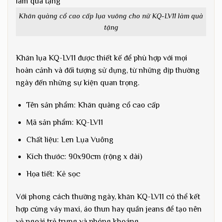
Khăn quàng cổ cao cấp lụa vuông cho nữ KQ-LV11 làm quà
tặng
Khăn lụa KQ-LV11 được thiết kế để phù hợp với mọi
hoàn cảnh và đối tượng sử dụng, từ những dịp thường
ngày đến những sự kiện quan trọng.
Tên sản phẩm: Khăn quàng cổ cao cấp
Mã sản phẩm: KQ-LV11
Chất liệu: Len Lụa Vuông
Kích thước: 90x90cm (rộng x dài)
Họa tiết: Kẻ sọc
Với phong cách thường ngày, khăn KQ-LV11 có thể kết
hợp cùng váy maxi, áo thun hay quần jeans để tạo nên
vẻ ngoài trẻ trung và phóng khoáng.