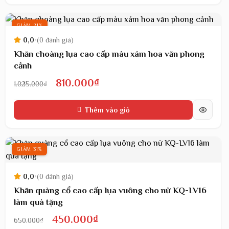
650.000₫.
là:
450.000₫.
GIẢM 21%
0,0
•
(0 đánh giá)
Khăn choàng lụa cao cấp màu xám hoa văn phong
cảnh
Giá
Giá
810.000
₫
1.025.000
₫
gốc
hiện
Thêm vào giỏ
là:
tại
1.025.000₫.
là:
810.000₫.
GIẢM 31%
0,0
•
(0 đánh giá)
Khăn quàng cổ cao cấp lụa vuông cho nữ KQ-LV16
làm quà tặng
Giá
Giá
450.000
₫
650.000
₫