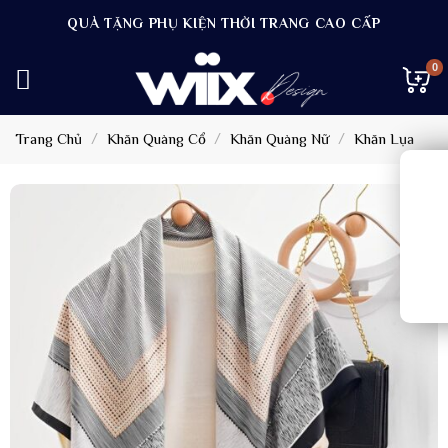
Bỏ
QUÀ TẶNG PHỤ KIỆN THỜI TRANG CAO CẤP
qua
nội
dung
Trang Chủ
/
Khăn Quàng Cổ
/
Khăn Quàng Nữ
/
Khăn Lụa