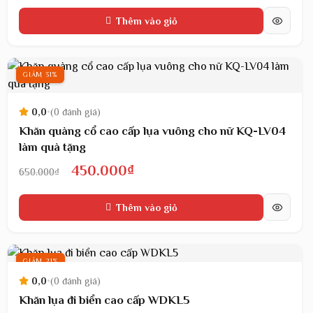
gốc
hiện
Thêm vào giỏ
là:
tại
650.000₫.
là:
450.000₫.
GIẢM 31%
0,0
•
(0 đánh giá)
Khăn quàng cổ cao cấp lụa vuông cho nữ KQ-LV04
làm quà tặng
Giá
Giá
450.000
₫
650.000
₫
gốc
hiện
Thêm vào giỏ
là:
tại
650.000₫.
là:
450.000₫.
GIẢM 21%
0,0
•
(0 đánh giá)
Khăn lụa đi biển cao cấp WDKL5