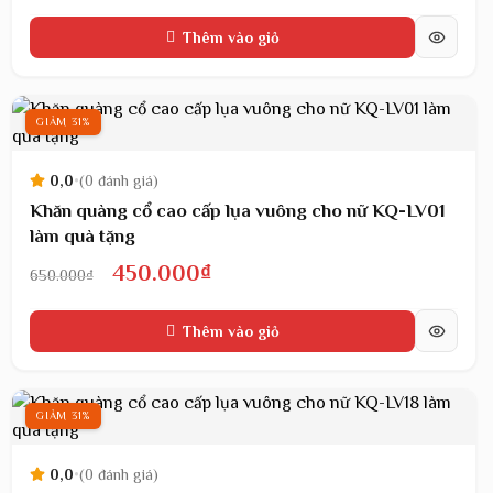
gốc
hiện
Thêm vào giỏ
là:
tại
650.000₫.
là:
450.000₫.
GIẢM 31%
0,0
•
(0 đánh giá)
Khăn quàng cổ cao cấp lụa vuông cho nữ KQ-LV01
làm quà tặng
Giá
Giá
450.000
₫
650.000
₫
gốc
hiện
Thêm vào giỏ
là:
tại
650.000₫.
là:
450.000₫.
GIẢM 31%
0,0
•
(0 đánh giá)