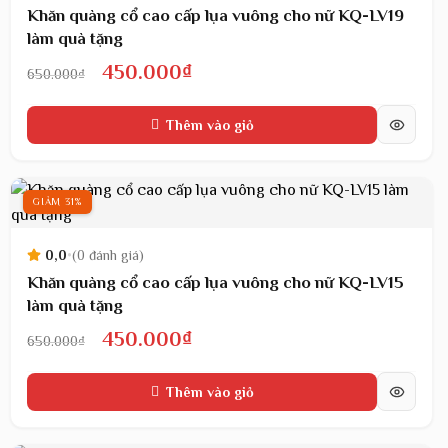
Khăn quàng cổ cao cấp lụa vuông cho nữ KQ-LV19
làm quà tặng
Giá
Giá
450.000
₫
650.000
₫
gốc
hiện
Thêm vào giỏ
là:
tại
650.000₫.
là:
450.000₫.
GIẢM 31%
0,0
•
(0 đánh giá)
Khăn quàng cổ cao cấp lụa vuông cho nữ KQ-LV15
làm quà tặng
Giá
Giá
450.000
₫
650.000
₫
gốc
hiện
Thêm vào giỏ
là:
tại
650.000₫.
là: