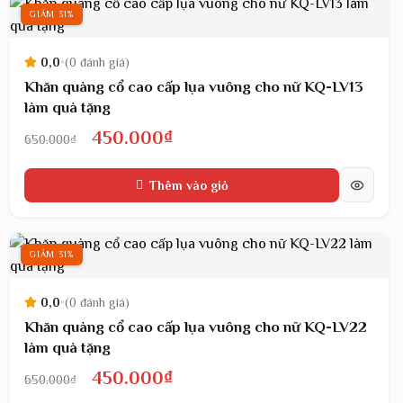
450.000₫.
GIẢM 31%
0,0
•
(0 đánh giá)
Khăn quàng cổ cao cấp lụa vuông cho nữ KQ-LV13
làm quà tặng
Giá
Giá
450.000
₫
650.000
₫
gốc
hiện
Thêm vào giỏ
là:
tại
650.000₫.
là:
450.000₫.
GIẢM 31%
0,0
•
(0 đánh giá)
Khăn quàng cổ cao cấp lụa vuông cho nữ KQ-LV22
làm quà tặng
Giá
Giá
450.000
₫
650.000
₫