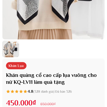
Khăn Lụa
Khăn quàng cổ cao cấp lụa vuông cho
nữ KQ-LV11 làm quà tặng
4.8
|
(328 đánh giá)
Đã bán 326
450.000
₫
650.000
₫