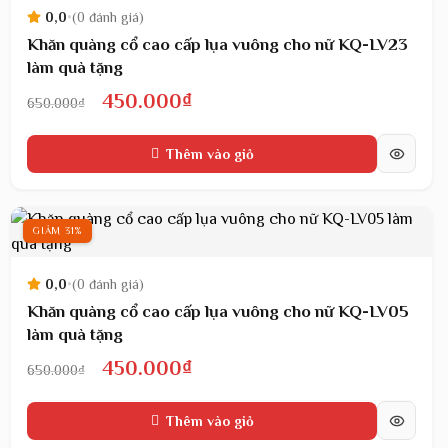
0,0
•
(0 đánh giá)
Khăn quàng cổ cao cấp lụa vuông cho nữ KQ-LV23
làm quà tặng
Giá
Giá
450.000
₫
650.000
₫
gốc
hiện
Thêm vào giỏ
là:
tại
650.000₫.
là:
450.000₫.
GIẢM 31%
0,0
•
(0 đánh giá)
Khăn quàng cổ cao cấp lụa vuông cho nữ KQ-LV05
làm quà tặng
Giá
Giá
450.000
₫
650.000
₫
gốc
hiện
Thêm vào giỏ
là:
tại