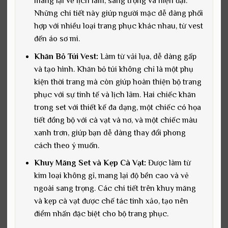
mang lại vẻ lịch lãm, sang trọng và hiện đại.
Những chi tiết này giúp người mặc dễ dàng phối
hợp với nhiều loại trang phục khác nhau, từ vest
đến áo sơ mi.
Khăn Bỏ Túi Vest:
Làm từ vải lụa, dễ dàng gấp
và tạo hình. Khăn bỏ túi không chỉ là một phụ
kiện thời trang mà còn giúp hoàn thiện bộ trang
phục với sự tinh tế và lịch lãm. Hai chiếc khăn
trong set với thiết kế đa dạng, một chiếc có họa
tiết đồng bộ với cà vạt và nơ, và một chiếc màu
xanh trơn, giúp bạn dễ dàng thay đổi phong
cách theo ý muốn.
Khuy Măng Set và Kẹp Cà Vạt:
Được làm từ
kim loại không gỉ, mang lại độ bền cao và vẻ
ngoài sang trọng. Các chi tiết trên khuy măng
và kẹp cà vạt được chế tác tinh xảo, tạo nên
điểm nhấn đặc biệt cho bộ trang phục.