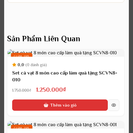
Sản Phẩm Liên Quan
GIẢM 29%
0,0
•
(0 đánh giá)
Set cà vạt 8 món cao cấp làm quà tặng SCVN8-
010
Giá
Giá
1.250.000
₫
1.750.000
₫
gốc
hiện
Thêm vào giỏ
là:
tại
1.750.000₫.
là:
1.250.000₫.
GIẢM 29%