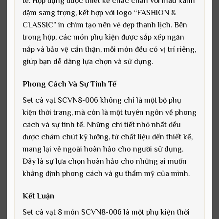
tế. Hộp đựng được thiết kế chắc chắn với màu xanh
đậm sang trọng, kết hợp với logo “FASHION &
CLASSIC” in chìm tạo nên vẻ đẹp thanh lịch. Bên
trong hộp, các món phụ kiện được sắp xếp ngăn
nắp và bảo vệ cẩn thận, mỗi món đều có vị trí riêng,
giúp bạn dễ dàng lựa chọn và sử dụng.
Phong Cách Và Sự Tinh Tế
Set cà vạt SCVN8-006 không chỉ là một bộ phụ
kiện thời trang, mà còn là một tuyên ngôn về phong
cách và sự tinh tế. Những chi tiết nhỏ nhất đều
được chăm chút kỹ lưỡng, từ chất liệu đến thiết kế,
mang lại vẻ ngoài hoàn hảo cho người sử dụng.
Đây là sự lựa chọn hoàn hảo cho những ai muốn
khẳng định phong cách và gu thẩm mỹ của mình.
Kết Luận
Set cà vạt 8 món SCVN8-006 là một phụ kiện thời