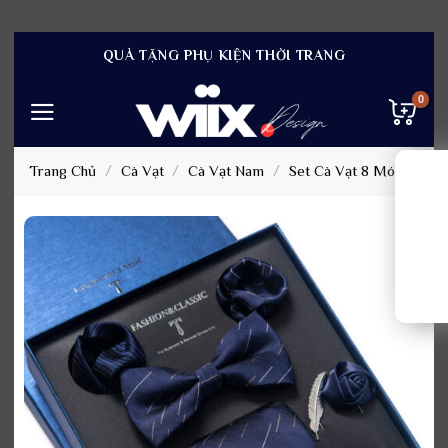
Bỏ
QUÀ TẶNG PHỤ KIỆN THỜI TRANG
qua
nội
dung
Trang Chủ
/
Cà Vạt
/
Cà Vạt Nam
/
Set Cà Vạt 8 Món