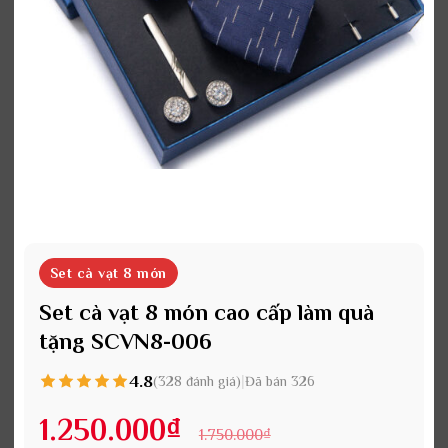
Set cà vạt 8 món
Set cà vạt 8 món cao cấp làm quà
tặng SCVN8-006
4.8
|
(328 đánh giá)
Đã bán 326
1.250.000
₫
1.750.000
₫