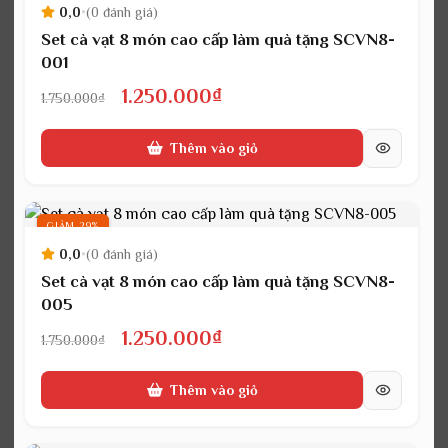
0,0
•
(0 đánh giá)
Set cà vạt 8 món cao cấp làm quà tặng SCVN8-
001
Giá
Giá
1.250.000
₫
1.750.000
₫
gốc
hiện
Thêm vào giỏ
là:
tại
1.750.000₫.
là:
1.250.000₫.
GIẢM 29%
0,0
•
(0 đánh giá)
Set cà vạt 8 món cao cấp làm quà tặng SCVN8-
005
Giá
Giá
1.250.000
₫
1.750.000
₫
gốc
hiện
Thêm vào giỏ
là:
tại
1.750.000₫.
là: