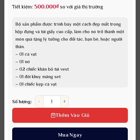
500.000
₫
Tiết kiệm:
so với giá thị trường
Bộ sản phẩm được trình bày một cách đẹp mắt trong
hộp đựng và túi giấy cao cấp, làm cho nó trở thành một
món quà tặng lý tưởng cho đối tác, bạn bè, hoặc người
thân.
– 01 cà vạt
– 01 nơ
– 02 chiếc khăn bỏ túi vest
– 01 đôi khuy măng set
– 01 chiếc kẹp cà vạt
– 02 chiếc trâm cài vest
Set cà vạt 8 món cao cấp làm quà tặng SCVN8-006
– Mã sản phẩm: SCVN8-006
Số lượng:
Sự sang trọng và ý nghĩa của set cà vạt 8 món sẽ chắc
chắn ghi điểm trong mắt người nhận.
Thêm Vào Giỏ
Mua Ngay