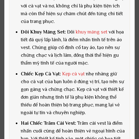
với cà vạt và nơ, không chỉ là phụ kiện tiện ích
mà còn thể hiện sự chăm chút đến từng chi tiết
của trang phục.
Đôi Khuy Măng Set:
Đôi
khuy măng set
với họa
tiết đá quý lấp lánh, là điểm nhấn tinh tế trên áo
vest. Chúng giúp cố định cổ tay áo, tạo nên sự
chững chạc và lịch lãm, đồng thời thể hiện gu
thẩm mỹ tinh tế của người mặc.
Chiếc Kẹp Cà Vạt:
Kẹp cà vạt
nhẹ nhàng giữ
cho cà vạt của bạn luôn ở đúng vị trí, tạo nên sự
gọn gàng và chững chạc. Kẹp cà vạt với thiết kế
đơn giản nhưng tinh tế là phụ kiện không thể
thiếu để hoàn thiện bộ trang phục, mang lại vẻ
ngoài tự tin và chuyên nghiệp.
Hai Chiếc Trâm Cài Vest:
Trâm cài vest là điểm
nhấn cuối cùng để hoàn thiện vẻ ngoại hình của
bạn. Với thiết kế tinh xảo, một chiếc có họa tiết