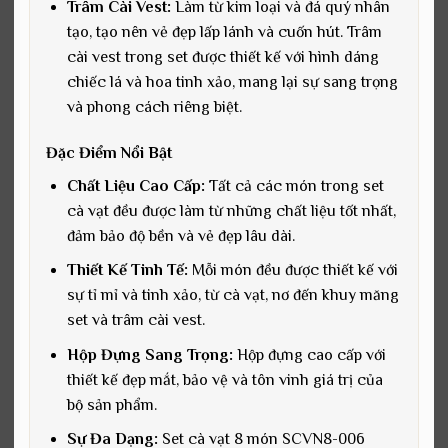
Trâm Cài Vest:
Làm từ kim loại và đá quý nhân
tạo, tạo nên vẻ đẹp lấp lánh và cuốn hút. Trâm
cài vest trong set được thiết kế với hình dáng
chiếc lá và hoa tinh xảo, mang lại sự sang trọng
và phong cách riêng biệt.
Đặc Điểm Nổi Bật
Chất Liệu Cao Cấp:
Tất cả các món trong set
cà vạt đều được làm từ những chất liệu tốt nhất,
đảm bảo độ bền và vẻ đẹp lâu dài.
Thiết Kế Tinh Tế:
Mỗi món đều được thiết kế với
sự tỉ mỉ và tinh xảo, từ cà vạt, nơ đến khuy măng
set và trâm cài vest.
Hộp Đựng Sang Trọng:
Hộp đựng cao cấp với
thiết kế đẹp mắt, bảo vệ và tôn vinh giá trị của
bộ sản phẩm.
Sự Đa Dạng:
Set cà vạt 8 món SCVN8-006