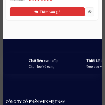
gốc
hiện
Thêm vào giỏ
là:
tại
1.750.000₫.
là:
1.250.000₫.
Chất liệu cao cấp
Thiết kế tin
Chọn lọc kỹ càng
Độc đáo và t
CÔNG TY CỔ PHẦN WIIX VIỆT NAM