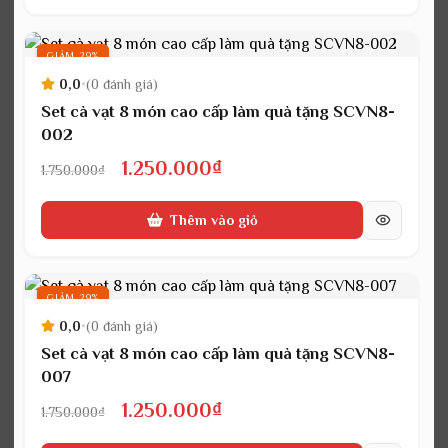
1.750.000₫.
là:
1.250.000₫.
GIẢM 29%
0,0
•
(0 đánh giá)
Set cà vạt 8 món cao cấp làm quà tặng SCVN8-
002
Giá
Giá
1.250.000
₫
1.750.000
₫
gốc
hiện
Thêm vào giỏ
là:
tại
1.750.000₫.
là:
1.250.000₫.
GIẢM 29%
0,0
•
(0 đánh giá)
Set cà vạt 8 món cao cấp làm quà tặng SCVN8-
007
Giá
Giá
1.250.000
₫
1.750.000
₫
gốc
hiện