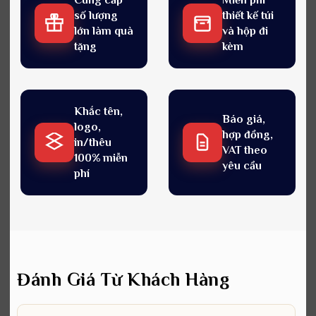
số lượng
thiết kế túi
lớn làm quà
và hộp đi
tặng
kèm
Khắc tên,
Báo giá,
logo,
hợp đồng,
in/thêu
VAT theo
100% miễn
yêu cầu
phí
Đánh Giá Từ Khách Hàng