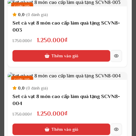
1.250.000₫.
GIẢM 29%
0,0
•
(0 đánh giá)
Set cà vạt 8 món cao cấp làm quà tặng SCVN8-
003
Giá
Giá
1.250.000
₫
1.750.000
₫
gốc
hiện
Thêm vào giỏ
là:
tại
1.750.000₫.
là:
1.250.000₫.
GIẢM 29%
0,0
•
(0 đánh giá)
Set cà vạt 8 món cao cấp làm quà tặng SCVN8-
004
Giá
Giá
1.250.000
₫
1.750.000
₫
gốc
hiện
Thêm vào giỏ
là:
tại