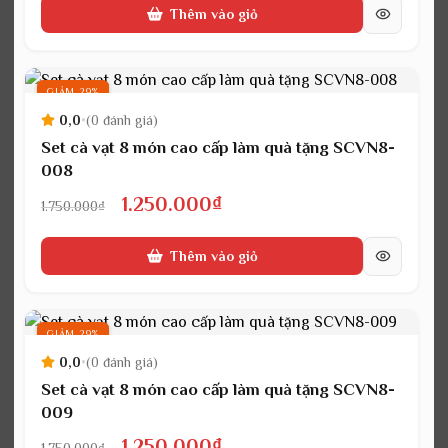
Thêm vào giỏ
là:
tại
1.750.000₫.
là:
1.250.000₫.
GIẢM 29%
0,0
•
(0 đánh giá)
Set cà vạt 8 món cao cấp làm quà tặng SCVN8-
008
Giá
Giá
1.250.000
₫
1.750.000
₫
gốc
hiện
Thêm vào giỏ
là:
tại
1.750.000₫.
là:
1.250.000₫.
GIẢM 29%
0,0
•
(0 đánh giá)
Set cà vạt 8 món cao cấp làm quà tặng SCVN8-
009
Giá
Giá
1.250.000
₫
1.750.000
₫