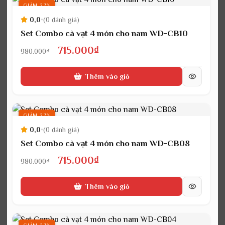
715.000₫.
GIẢM 27%
0,0
•
(0 đánh giá)
Set Combo cà vạt 4 món cho nam WD-CB10
Giá
Giá
715.000
₫
980.000
₫
gốc
hiện
Thêm vào giỏ
là:
tại
980.000₫.
là:
715.000₫.
GIẢM 27%
0,0
•
(0 đánh giá)
Set Combo cà vạt 4 món cho nam WD-CB08
Giá
Giá
715.000
₫
980.000
₫
gốc
hiện
Thêm vào giỏ
là:
tại
980.000₫.
là:
715.000₫.