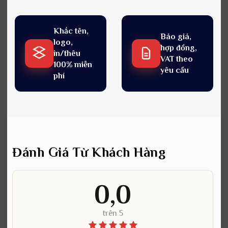
Khắc tên,
Báo giá,
logo,
hợp đồng,
in/thêu
VAT theo
100% miễn
yêu cầu
phí
Đánh Giá Từ Khách Hàng
0,0
trên 5