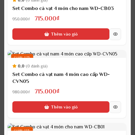
Set Combo cà vạt 4 món cho nam WD-CB03
Giá
Giá
715.000
₫
950.000
₫
gốc
hiện
Thêm vào giỏ
là:
tại
950.000₫.
là:
715.000₫.
GIẢM 27%
0,0
•
(0 đánh giá)
Set Combo cà vạt nam 4 món cao cấp WD-
CVN05
Giá
Giá
715.000
₫
980.000
₫
gốc
hiện
Thêm vào giỏ
là:
tại
980.000₫.
là:
715.000₫.
GIẢM 25%