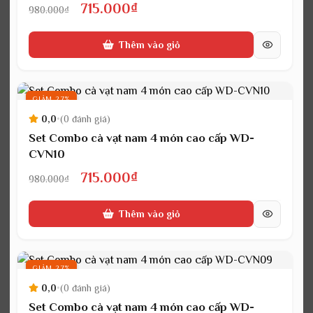
Giá
Giá
715.000
₫
980.000
₫
gốc
hiện
Thêm vào giỏ
là:
tại
980.000₫.
là:
715.000₫.
GIẢM 27%
0,0
•
(0 đánh giá)
Set Combo cà vạt nam 4 món cao cấp WD-
CVN10
Giá
Giá
715.000
₫
980.000
₫
gốc
hiện
Thêm vào giỏ
là:
tại
980.000₫.
là:
715.000₫.
GIẢM 27%
0,0
•
(0 đánh giá)
Set Combo cà vạt nam 4 món cao cấp WD-