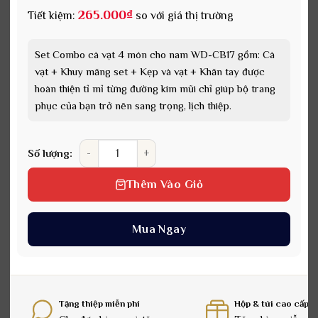
265.000
₫
Tiết kiệm:
so với giá thị trường
Set Combo cà vạt 4 món cho nam WD-CB17 gồm: Cà
vạt + Khuy măng set + Kẹp và vạt + Khăn tay được
hoàn thiện tỉ mỉ từng đường kim mũi chỉ giúp bộ trang
phục của bạn trở nên sang trọng, lịch thiệp.
Set Combo cà vạt 4 món cho nam WD-CB17 số lượn
Số lượng:
Thêm Vào Giỏ
Mua Ngay
Tặng thiệp miễn phí
Hộp & túi cao cấp