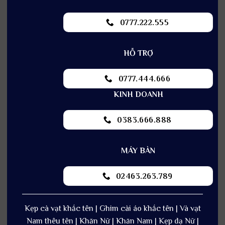
0777.222.555
HỖ TRỢ
0777.444.666
KINH DOANH
0383.666.888
MÁY BÀN
02463.263.789
Kẹp cà vạt khắc tên | Ghim cài áo khắc tên | Và vạt
Nam thêu tên | Khăn Nữ | Khăn Nam | Kẹp dạ Nữ |