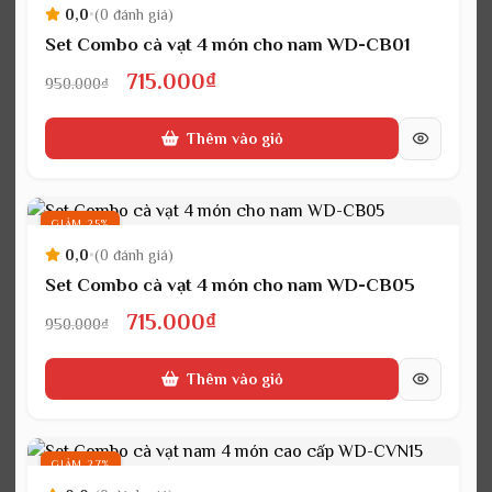
0,0
•
(0 đánh giá)
Set Combo cà vạt 4 món cho nam WD-CB01
Giá
Giá
715.000
₫
950.000
₫
gốc
hiện
Thêm vào giỏ
là:
tại
950.000₫.
là:
715.000₫.
GIẢM 25%
0,0
•
(0 đánh giá)
Set Combo cà vạt 4 món cho nam WD-CB05
Giá
Giá
715.000
₫
950.000
₫
gốc
hiện
Thêm vào giỏ
là:
tại
950.000₫.
là:
715.000₫.
GIẢM 27%