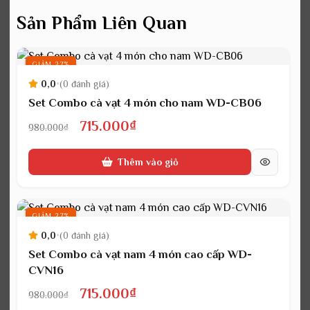
Sản Phẩm Liên Quan
GIẢM 27%
0,0
•
(0 đánh giá)
Set Combo cà vạt 4 món cho nam WD-CB06
Giá
Giá
715.000
₫
980.000
₫
gốc
hiện
Thêm vào giỏ
là:
tại
980.000₫.
là:
715.000₫.
GIẢM 27%
0,0
•
(0 đánh giá)
Set Combo cà vạt nam 4 món cao cấp WD-
CVN16
Giá
Giá
715.000
₫
980.000
₫