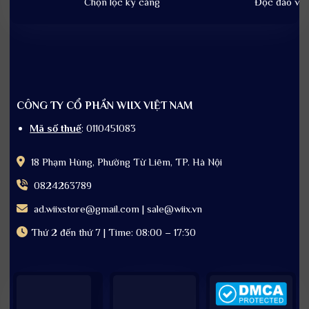
Chọn lọc kỹ càng
Độc đáo và t
CÔNG TY CỔ PHẦN WIIX VIỆT NAM
Mã số thuế
: 0110451083
18 Phạm Hùng, Phường Từ Liêm, TP. Hà Nội
0824263789
ad.wiixstore@gmail.com | sale@wiix.vn
Thứ 2 đến thứ 7 | Time: 08:00 – 17:30