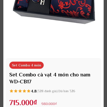
Set Combo 4 món
Set Combo cà vạt 4 món cho nam
WD-CB17
4.8
|
(328 đánh giá)
Đã bán 326
715.000
₫
980.000
₫