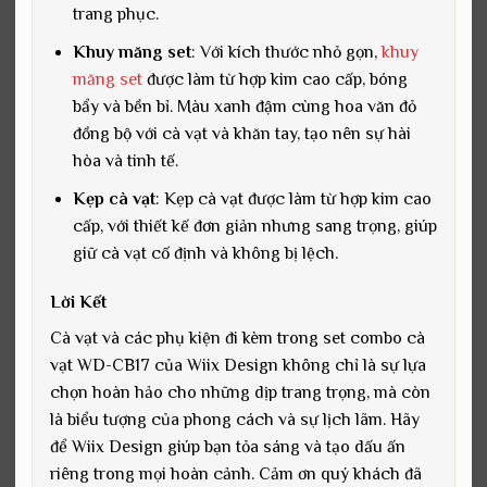
trang phục.
Khuy măng set
: Với kích thước nhỏ gọn,
khuy
măng set
được làm từ hợp kim cao cấp, bóng
bẩy và bền bỉ. Màu xanh đậm cùng hoa văn đỏ
đồng bộ với cà vạt và khăn tay, tạo nên sự hài
hòa và tinh tế.
Kẹp cà vạt
: Kẹp cà vạt được làm từ hợp kim cao
cấp, với thiết kế đơn giản nhưng sang trọng, giúp
giữ cà vạt cố định và không bị lệch.
Lời Kết
Cà vạt và các phụ kiện đi kèm trong set combo cà
vạt WD-CB17 của Wiix Design không chỉ là sự lựa
chọn hoàn hảo cho những dịp trang trọng, mà còn
là biểu tượng của phong cách và sự lịch lãm. Hãy
để Wiix Design giúp bạn tỏa sáng và tạo dấu ấn
riêng trong mọi hoàn cảnh. Cảm ơn quý khách đã