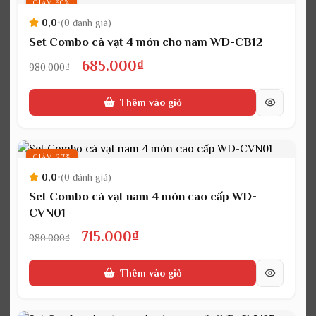
685.000₫.
GIẢM 30%
0,0
•
(0 đánh giá)
Set Combo cà vạt 4 món cho nam WD-CB12
Giá
Giá
685.000
₫
980.000
₫
gốc
hiện
Thêm vào giỏ
là:
tại
980.000₫.
là:
685.000₫.
GIẢM 27%
0,0
•
(0 đánh giá)
Set Combo cà vạt nam 4 món cao cấp WD-
CVN01
Giá
Giá
715.000
₫
980.000
₫
gốc
hiện
Thêm vào giỏ
là:
tại
980.000₫.
là: