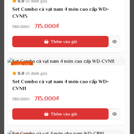
0,0
•
(0 đánh giá)
Set Combo cà vạt nam 4 món cao cấp WD-
CVN15
Giá
Giá
715.000
₫
980.000
₫
gốc
hiện
Thêm vào giỏ
là:
tại
980.000₫.
là:
715.000₫.
GIẢM 27%
0,0
•
(0 đánh giá)
Set Combo cà vạt nam 4 món cao cấp WD-
CVN11
Giá
Giá
715.000
₫
980.000
₫
gốc
hiện
Thêm vào giỏ
là:
tại
980.000₫.
là: