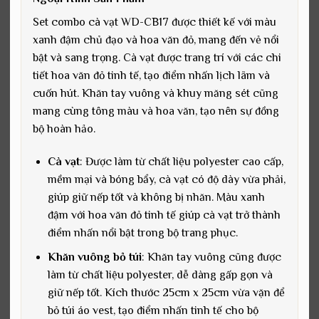
Set combo cà vạt WD-CB17 được thiết kế với màu
xanh đậm chủ đạo và hoa văn đỏ, mang đến vẻ nổi
bật và sang trọng. Cà vạt được trang trí với các chi
tiết hoa văn đỏ tinh tế, tạo điểm nhấn lịch lãm và
cuốn hút. Khăn tay vuông và khuy măng sét cũng
mang cùng tông màu và hoa văn, tạo nên sự đồng
bộ hoàn hảo.
Cà vạt
: Được làm từ chất liệu polyester cao cấp,
mềm mại và bóng bẩy, cà vạt có độ dày vừa phải,
giúp giữ nếp tốt và không bị nhăn. Màu xanh
đậm với hoa văn đỏ tinh tế giúp cà vạt trở thành
điểm nhấn nổi bật trong bộ trang phục.
Khăn vuông bỏ túi
: Khăn tay vuông cũng được
làm từ chất liệu polyester, dễ dàng gấp gọn và
giữ nếp tốt. Kích thước 25cm x 25cm vừa vặn để
bỏ túi áo vest, tạo điểm nhấn tinh tế cho bộ