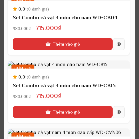
GIẢM 27%
0,0
•
(0 đánh giá)
Set Combo cà vạt 4 món cho nam WD-CB04
Giá
Giá
715.000
₫
980.000
₫
gốc
hiện
Thêm vào giỏ
là:
tại
980.000₫.
là:
715.000₫.
GIẢM 27%
0,0
•
(0 đánh giá)
Set Combo cà vạt 4 món cho nam WD-CB15
Giá
Giá
715.000
₫
980.000
₫
gốc
hiện
Thêm vào giỏ
là:
tại
980.000₫.
là:
715.000₫.
GIẢM 27%