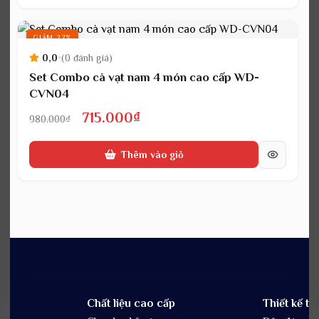
980.000₫.
là:
715.000₫.
GIẢM 27%
0,0
•
(0 đánh giá)
Set Combo cà vạt nam 4 món cao cấp WD-
CVN04
Giá
Giá
715.000
₫
980.000
₫
gốc
hiện
Thêm vào giỏ
là:
tại
980.000₫.
là:
715.000₫.
Chất liệu cao cấp
Thiết kế tin