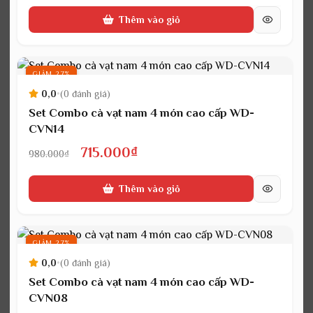
gốc
hiện
Thêm vào giỏ
là:
tại
980.000₫.
là:
715.000₫.
GIẢM 27%
0,0
•
(0 đánh giá)
Set Combo cà vạt nam 4 món cao cấp WD-
CVN14
Giá
Giá
715.000
₫
980.000
₫
gốc
hiện
Thêm vào giỏ
là:
tại
980.000₫.
là:
715.000₫.
GIẢM 27%
0,0
•
(0 đánh giá)
Set Combo cà vạt nam 4 món cao cấp WD-
CVN08