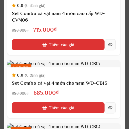
0,0
•
(0 đánh giá)
Set Combo cà vạt nam 4 món cao cấp WD-
CVN06
Giá
Giá
715.000
₫
980.000
₫
gốc
hiện
Thêm vào giỏ
là:
tại
980.000₫.
là:
715.000₫.
GIẢM 30%
0,0
•
(0 đánh giá)
Set Combo cà vạt 4 món cho nam WD-CB13
Giá
Giá
685.000
₫
980.000
₫
gốc
hiện
Thêm vào giỏ
là:
tại
980.000₫.
là: