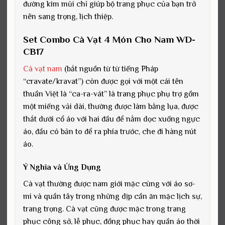
đường kim mũi chỉ giúp bộ trang phục của bạn trở
nên sang trọng, lịch thiệp.
Set Combo Cà Vạt 4 Món Cho Nam WD-
CB17
Cà vạt nam
(bắt nguồn từ từ tiếng Pháp
“cravate/kravat”) còn được gọi với một cái tên
thuần Việt là “ca-ra-vát” là trang phục phụ trợ gồm
một miếng vải dài, thường được làm bằng lụa, được
thắt dưới cổ áo với hai đầu để nằm dọc xuống ngực
áo, đầu có bản to để ra phía trước, che đi hàng nút
áo.
Ý Nghĩa và Ứng Dụng
Cà vạt thường được nam giới mặc cùng với áo sơ-
mi và quần tây trong những dịp cần ăn mặc lịch sự,
trang trọng. Cà vạt cũng được mặc trong trang
phục công sở, lễ phục, đồng phục hay quần áo thời