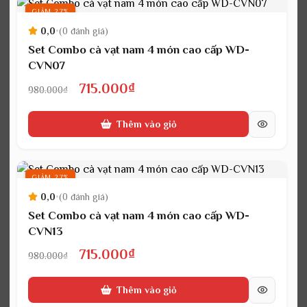
715.000₫.
GIẢM 27%
0,0
•
(0 đánh giá)
Set Combo cà vạt nam 4 món cao cấp WD-
CVN07
Giá
Giá
715.000
₫
980.000
₫
gốc
hiện
Thêm vào giỏ
là:
tại
980.000₫.
là:
715.000₫.
GIẢM 27%
0,0
•
(0 đánh giá)
Set Combo cà vạt nam 4 món cao cấp WD-
CVN13
Giá
Giá
715.000
₫
980.000
₫
gốc
hiện
Thêm vào giỏ
là:
tại