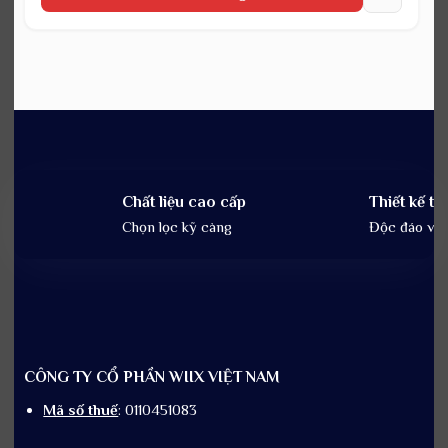
là:
tại
3.200.000₫.
là:
2.500.000₫.
Chất liệu cao cấp
Thiết kế tin
Chọn lọc kỹ càng
Độc đáo và t
CÔNG TY CỔ PHẦN WIIX VIỆT NAM
Mã số thuế
: 0110451083