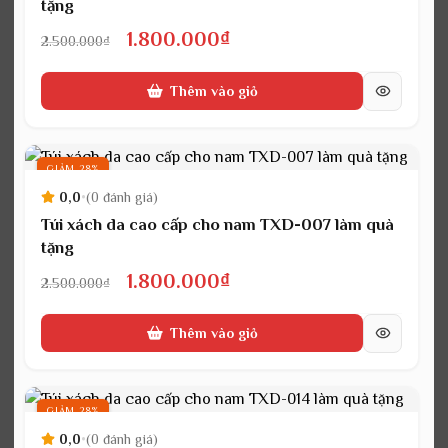
tặng
Giá
Giá
1.800.000
₫
2.500.000
₫
gốc
hiện
Thêm vào giỏ
là:
tại
2.500.000₫.
là:
1.800.000₫.
GIẢM 28%
0,0
•
(0 đánh giá)
Túi xách da cao cấp cho nam TXD-007 làm quà
tặng
Giá
Giá
1.800.000
₫
2.500.000
₫
gốc
hiện
Thêm vào giỏ
là:
tại
2.500.000₫.
là:
1.800.000₫.
GIẢM 28%
0,0
•
(0 đánh giá)