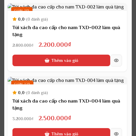
2.500.000₫.
GIẢM 21%
0,0
•
(0 đánh giá)
Túi xách da cao cấp cho nam TXD-002 làm quà
tặng
Giá
Giá
2.200.000
₫
2.800.000
₫
gốc
hiện
Thêm vào giỏ
là:
tại
2.800.000₫.
là:
2.200.000₫.
GIẢM 22%
0,0
•
(0 đánh giá)
Túi xách da cao cấp cho nam TXD-004 làm quà
tặng
Giá
Giá
2.500.000
₫
3.200.000
₫
gốc
hiện
Thêm vào giỏ