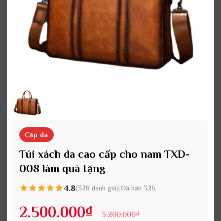
Cặp da
Túi xách da cao cấp cho nam TXD-
008 làm quà tặng
4.8
|
(328 đánh giá)
Đã bán 326
2.500.000
₫
3.200.000
₫