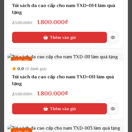
Túi xách da cao cấp cho nam TXD-014 làm quà
tặng
Giá
Giá
1.800.000
₫
2.500.000
₫
gốc
hiện
Thêm vào giỏ
là:
tại
2.500.000₫.
là:
1.800.000₫.
GIẢM 28%
0,0
•
(0 đánh giá)
Túi xách da cao cấp cho nam TXD-011 làm quà
tặng
Giá
Giá
1.800.000
₫
2.500.000
₫
gốc
hiện
Thêm vào giỏ
là:
tại
2.500.000₫.
là:
1.800.000₫.
GIẢM 28%