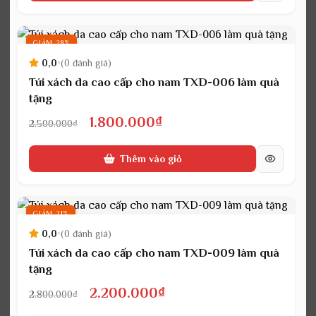
2.500.000₫.
là:
1.800.000₫.
GIẢM 28%
0,0
•
(0 đánh giá)
Túi xách da cao cấp cho nam TXD-006 làm quà
tặng
Giá
Giá
1.800.000
₫
2.500.000
₫
gốc
hiện
Thêm vào giỏ
là:
tại
2.500.000₫.
là:
1.800.000₫.
GIẢM 21%
0,0
•
(0 đánh giá)
Túi xách da cao cấp cho nam TXD-009 làm quà
tặng
Giá
Giá
2.200.000
₫
2.800.000
₫
gốc
hiện