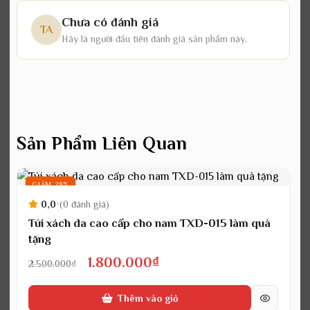
Chưa có đánh giá
TA
Hãy là người đầu tiên đánh giá sản phẩm này.
Sản Phẩm Liên Quan
GIẢM 28%
0,0
•
(0 đánh giá)
Túi xách da cao cấp cho nam TXD-015 làm quà
tặng
Giá
Giá
1.800.000
₫
2.500.000
₫
gốc
hiện
Thêm vào giỏ
là:
tại