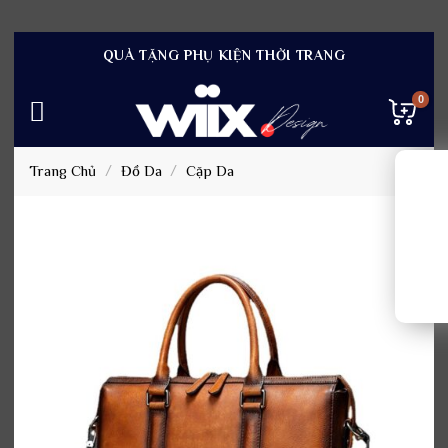
Bỏ
QUÀ TẶNG PHỤ KIỆN THỜI TRANG
qua
nội
dung
Trang Chủ
/
Đồ Da
/
Cặp Da