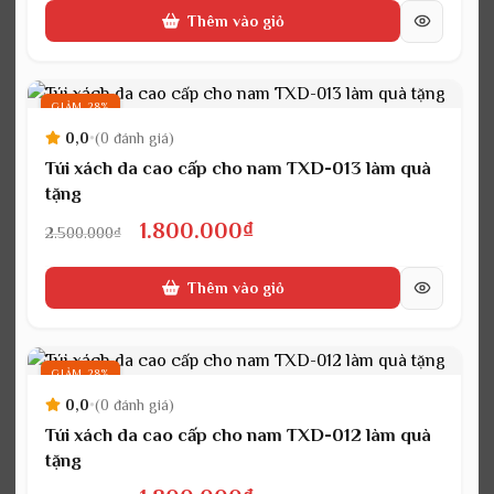
Thêm vào giỏ
là:
tại
2.800.000₫.
là:
2.200.000₫.
GIẢM 28%
0,0
•
(0 đánh giá)
Túi xách da cao cấp cho nam TXD-013 làm quà
tặng
Giá
Giá
1.800.000
₫
2.500.000
₫
gốc
hiện
Thêm vào giỏ
là:
tại
2.500.000₫.
là:
1.800.000₫.
GIẢM 28%
0,0
•
(0 đánh giá)
Túi xách da cao cấp cho nam TXD-012 làm quà
tặng