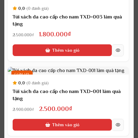
0,0
•
(0 đánh giá)
Túi xách da cao cấp cho nam TXD-003 làm quà
tặng
Giá
Giá
1.800.000
₫
2.500.000
₫
gốc
hiện
Thêm vào giỏ
là:
tại
2.500.000₫.
là:
1.800.000₫.
GIẢM 14%
0,0
•
(0 đánh giá)
Túi xách da cao cấp cho nam TXD-001 làm quà
tặng
Giá
Giá
2.500.000
₫
2.900.000
₫
gốc
hiện
Thêm vào giỏ
là:
tại
2.900.000₫.
là: