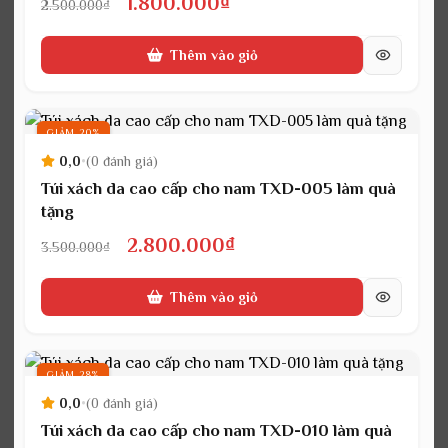
Giá
Giá
1.800.000
₫
2.500.000
₫
gốc
hiện
Thêm vào giỏ
là:
tại
2.500.000₫.
là:
1.800.000₫.
GIẢM 20%
0,0
•
(0 đánh giá)
Túi xách da cao cấp cho nam TXD-005 làm quà
tặng
Giá
Giá
2.800.000
₫
3.500.000
₫
gốc
hiện
Thêm vào giỏ
là:
tại
3.500.000₫.
là:
2.800.000₫.
GIẢM 28%
0,0
•
(0 đánh giá)
Túi xách da cao cấp cho nam TXD-010 làm quà