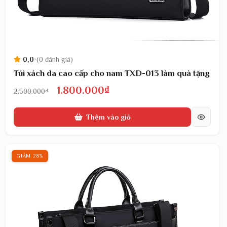
0,0
•
(0 đánh giá)
Túi xách da cao cấp cho nam TXD-013 làm quà tặng
Giá
Giá
1.800.000
₫
2.500.000
₫
gốc
hiện
Thêm vào giỏ
là:
tại
2.500.000₫.
là:
1.800.000₫.
GIẢM 28%