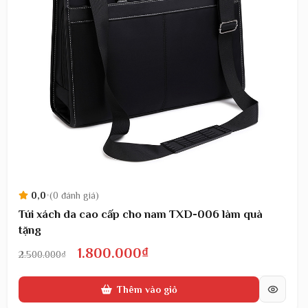
0,0
•
(0 đánh giá)
Túi xách da cao cấp cho nam TXD-006 làm quà
tặng
Giá
Giá
1.800.000
₫
2.500.000
₫
gốc
hiện
Thêm vào giỏ
là:
tại