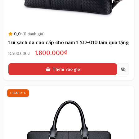
0,0
•
(0 đánh giá)
Túi xách da cao cấp cho nam TXD-010 làm quà tặng
Giá
Giá
1.800.000
₫
2.500.000
₫
gốc
hiện
Thêm vào giỏ
là:
tại
2.500.000₫.
là:
1.800.000₫.
GIẢM 21%