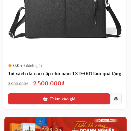
0,0
•
(0 đánh giá)
Túi xách da cao cấp cho nam TXD-001 làm quà tặng
Giá
Giá
2.500.000
₫
2.900.000
₫
gốc
hiện
Thêm vào giỏ
là:
tại
2.900.000₫.
là:
2.500.000₫.