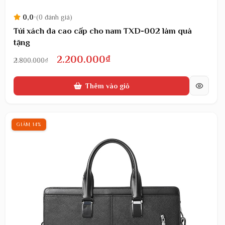
0,0
•
(0 đánh giá)
Túi xách da cao cấp cho nam TXD-002 làm quà
tặng
Giá
Giá
2.200.000
₫
2.800.000
₫
gốc
hiện
Thêm vào giỏ
là:
tại
2.800.000₫.
là:
2.200.000₫.
GIẢM 14%