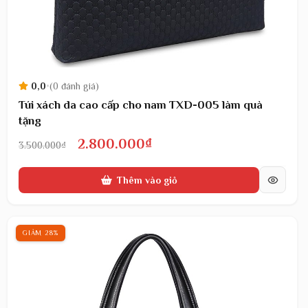
0,0
•
(0 đánh giá)
Túi xách da cao cấp cho nam TXD-005 làm quà
tặng
Giá
Giá
2.800.000
₫
3.500.000
₫
gốc
hiện
Thêm vào giỏ
là:
tại
3.500.000₫.
là:
2.800.000₫.
GIẢM 28%