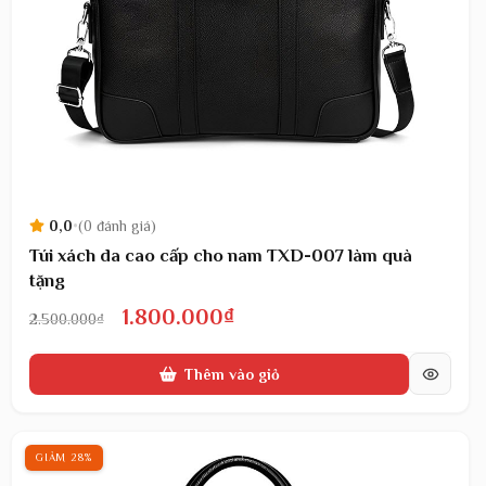
0,0
•
(0 đánh giá)
Túi xách da cao cấp cho nam TXD-007 làm quà
tặng
Giá
Giá
1.800.000
₫
2.500.000
₫
gốc
hiện
Thêm vào giỏ
là:
tại
2.500.000₫.
là:
1.800.000₫.
GIẢM 28%