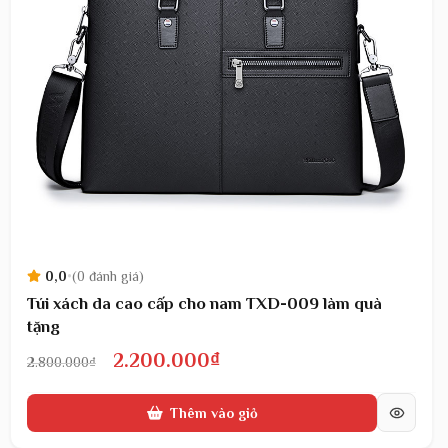
0,0
•
(0 đánh giá)
Túi xách da cao cấp cho nam TXD-009 làm quà
tặng
Giá
Giá
2.200.000
₫
2.800.000
₫
gốc
hiện
Thêm vào giỏ
là:
tại