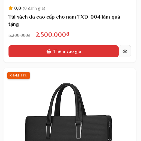
0,0
•
(0 đánh giá)
Túi xách da cao cấp cho nam TXD-004 làm quà
tặng
Giá
Giá
2.500.000
₫
3.200.000
₫
gốc
hiện
Thêm vào giỏ
là:
tại
3.200.000₫.
là:
2.500.000₫.
GIẢM 28%