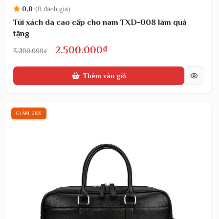
0,0
•
(0 đánh giá)
Túi xách da cao cấp cho nam TXD-008 làm quà
tặng
Giá
Giá
2.500.000
₫
3.200.000
₫
gốc
hiện
Thêm vào giỏ
là:
tại
3.200.000₫.
là:
2.500.000₫.
GIẢM 28%