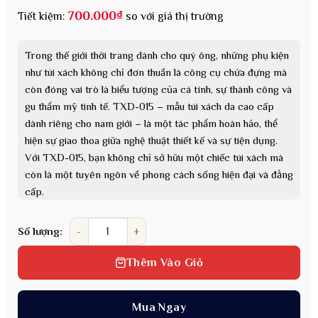
700.000
₫
Tiết kiệm:
so với giá thị trường
Trong thế giới thời trang dành cho quý ông, những phụ kiện
như túi xách không chỉ đơn thuần là công cụ chứa đựng mà
còn đóng vai trò là biểu tượng của cá tính, sự thành công và
gu thẩm mỹ tinh tế. TXD-015 – mẫu túi xách da cao cấp
dành riêng cho nam giới – là một tác phẩm hoàn hảo, thể
hiện sự giao thoa giữa nghệ thuật thiết kế và sự tiện dụng.
Với TXD-015, bạn không chỉ sở hữu một chiếc túi xách mà
còn là một tuyên ngôn về phong cách sống hiện đại và đẳng
cấp.
Túi xách da cao cấp cho nam TXD-015 làm quà tặng s
Số lượng:
Thêm Vào Giỏ
Mua Ngay