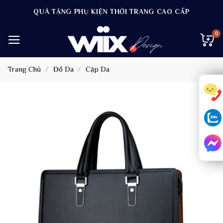
Bỏ
QUÀ TẶNG PHỤ KIỆN THỜI TRANG CAO CẤP
qua
nội
dung
Trang Chủ
/
Đồ Da
/
Cặp Da