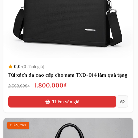
0,0
•
(0 đánh giá)
Túi xách da cao cấp cho nam TXD-014 làm quà tặng
Giá
Giá
1.800.000
₫
2.500.000
₫
gốc
hiện
Thêm vào giỏ
là:
tại
2.500.000₫.
là:
1.800.000₫.
GIẢM 28%