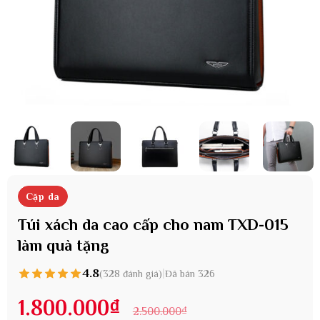
Cặp da
Túi xách da cao cấp cho nam TXD-015
làm quà tặng
4.8
|
(328 đánh giá)
Đã bán 326
1.800.000
₫
2.500.000
₫