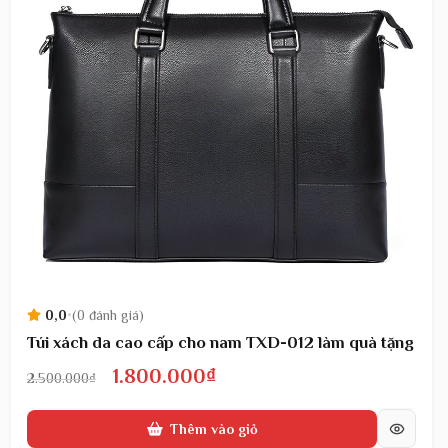
0,0
•
(0 đánh giá)
Túi xách da cao cấp cho nam TXD-012 làm quà tặng
Giá
Giá
1.800.000
₫
2.500.000
₫
gốc
hiện
Thêm vào giỏ
là:
tại