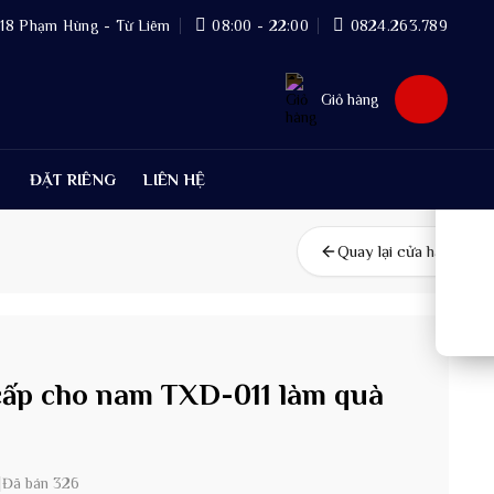
18 Phạm Hùng - Từ Liêm
08:00 - 22:00
0824.263.789
Giỏ hàng
ĐẶT RIÊNG
LIÊN HỆ
Quay lại cửa hàng
 cấp cho nam TXD-011 làm quà
|
Đã bán 326