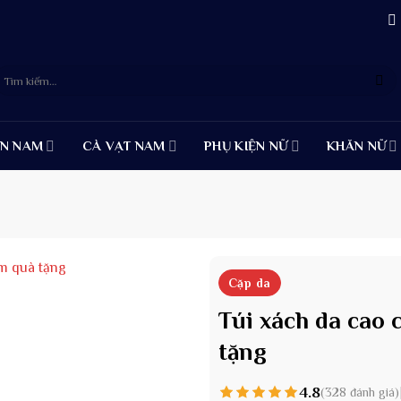
ìm
iếm:
ỆN NAM
CÀ VẠT NAM
PHỤ KIỆN NỮ
KHĂN NỮ
Cặp da
Túi xách da cao
tặng
4.8
(328 đánh giá)