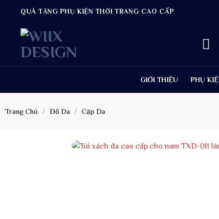
Bỏ
QUÀ TẶNG PHỤ KIỆN THỜI TRANG CAO CẤP
qua
nội
T
dung
k
GIỚI THIỆU
PHỤ KI
Trang Chủ
/
Đồ Da
/
Cặp Da