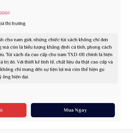
.000
₫
iá thị trường
ành cho nam giới, những chiếc túi xách không chỉ đơn
g mà còn là biểu tượng khẳng định cá tính, phong cách
ữu. Túi xách da cao cấp cho nam TXD-011 chính là hiện
rị đó. Với thiết kế tinh tế, chất liệu da thật cao cấp và
1 không chỉ mang đến sự tiện lợi mà còn thể hiện gu
 ông hiện đại.
ấp cho nam TXD-011 làm quà tặng số lượng
iỏ
Mua Ngay