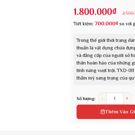
1.800.000
₫
2.500
700.000
₫
Tiết kiệm:
so với g
Trong thế giới thời trang d
thuần là vật dụng chứa đựn
và đẳng cấp của người sở h
thân hoàn hảo của những giá t
tính năng vượt trội, TXD-01
thẩm mỹ sang trọng của quý
Túi xách da cao c
Số lượng:
Thêm Vào G